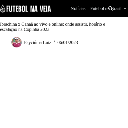
S
k
Notícias
Futebol no Brasil
i
p
t
Ibrachina x Canaã ao vivo e online: onde assistir, horário e
o
escalação na Copinha 2023
c
o
Payciúma Luiz
06/01/2023
n
t
e
n
t