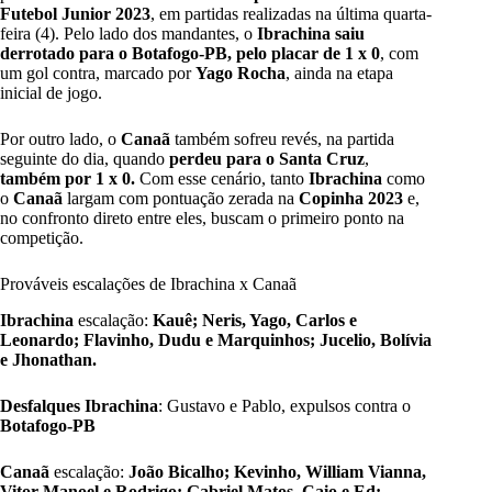
Futebol Junior 2023
, em partidas realizadas na última quarta-
feira (4). Pelo lado dos mandantes, o
Ibrachina saiu
derrotado para o Botafogo-PB, pelo placar de 1 x 0
, com
um gol contra, marcado por
Yago Rocha
, ainda na etapa
inicial de jogo.
Por outro lado, o
Canaã
também sofreu revés, na partida
seguinte do dia, quando
perdeu para o Santa Cruz
,
também por 1 x 0.
Com esse cenário, tanto
Ibrachina
como
o
Canaã
largam com pontuação zerada na
Copinha 2023
e,
no confronto direto entre eles, buscam o primeiro ponto na
competição.
Prováveis escalações de Ibrachina x Canaã
Ibrachina
escalação:
Kauê; Neris, Yago, Carlos e
Leonardo; Flavinho, Dudu e Marquinhos; Jucelio, Bolívia
e Jhonathan.
Desfalques Ibrachina
: Gustavo e Pablo, expulsos contra o
Botafogo-PB
Canaã
escalação:
João Bicalho; Kevinho, William Vianna,
Vitor Manoel e Rodrigo; Gabriel Matos, Caio e Ed;