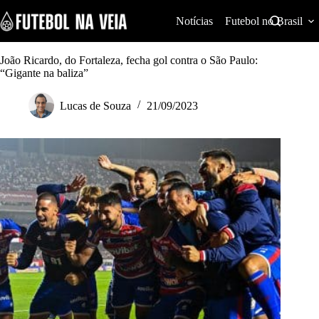
S
k
Notícias
Futebol no Brasil
i
p
t
João Ricardo, do Fortaleza, fecha gol contra o São Paulo:
o
“Gigante na baliza”
c
o
Lucas de Souza
21/09/2023
n
t
e
n
t