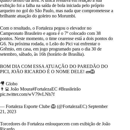
quatro dentro da área. A única ressalva em relação à sua
exibição foi a falha na saída de bola iniciada pelo próprio
arqueiro no gol do São Paulo, mas nada que comprometesse a
brilhante atuação do goleiro no Morumbi.
Com o resultado, o Fortaleza pegou o elevador no
Campeonato Brasileiro e agora é o 7º colocado com 38
pontos. Neste momento, o time cearense está a dois pontos do
G6. Na próxima rodada, o Leão do Pici vai enfrentar o
Grêmio, em casa, em jogo programado para o dia 30 de
setembro, sábado, às 16h (horário de Brasília).
BOM DIA COM ESSA ATUAÇÃO DO PAREDÃO DO
PICI, JOÃO RICARDO É O NOME DELE! 🧱🦁
🎥 Globo
👨‍💻 João Moura
#FortalezaEC
#Brasileirão
pic.twitter.com/wV79vLNh7f
— Fortaleza Esporte Clube 🦁 (@FortalezaEC)
September
21, 2023
Torcedores do Fortaleza enlouquecem com exibição de João
Ricardo