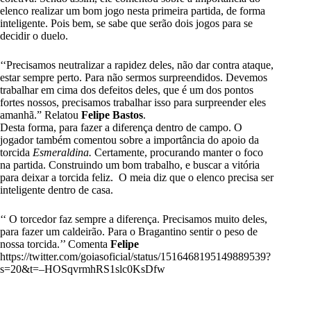
elenco realizar um bom jogo nesta primeira partida, de forma
inteligente. Pois bem, se sabe que serão dois jogos para se
decidir o duelo.
‘‘Precisamos neutralizar a rapidez deles, não dar contra ataque,
estar sempre perto. Para não sermos surpreendidos. Devemos
trabalhar em cima dos defeitos deles, que é um dos pontos
fortes nossos, precisamos trabalhar isso para surpreender eles
amanhã.” Relatou
Felipe Bastos
.
Desta forma, para fazer a diferença dentro de campo. O
jogador também comentou sobre a importância do apoio da
torcida
Esmeraldina.
Certamente, procurando manter o foco
na partida. Construindo um bom trabalho, e buscar a vitória
para deixar a torcida feliz. O meia diz que o elenco precisa ser
inteligente dentro de casa.
‘‘ O torcedor faz sempre a diferença. Precisamos muito deles,
para fazer um caldeirão. Para o Bragantino sentir o peso de
nossa torcida.’’ Comenta
Felipe
https://twitter.com/goiasoficial/status/1516468195149889539?
s=20&t=–HOSqvrmhRS1slc0KsDfw