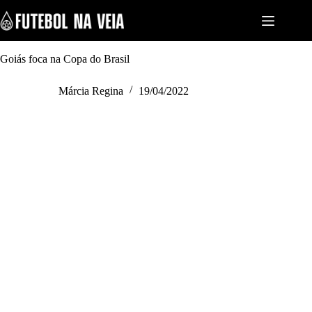
S
k
i
p
t
Goiás foca na Copa do Brasil
o
c
Márcia Regina
19/04/2022
o
n
t
e
n
t