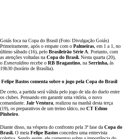
Goiás foca na Copa do Brasil (Foto: Divulgação Goiás)
Primeiramente, após o empate com o
Palmeiras
, em
1 a 1
, no
último sábado (16), pelo
Brasileirão Série A
. Portanto, com
as atenções voltadas na
Copa do Brasil.
Nesta quarta (20),
o
Esmeraldino
recebe o
RB Bragantino
, na
Serrinha,
ás
19h30 (horário de Brasília).
Felipe Bastos comenta sobre o jogo pela Copa do Brasil
De certo, a partida será válida pelo jogo de ida do duelo entre
os clubes. Pensando em garantir uma vitória, o novo
comandante.
Jair Ventura
, realizou na manhã desta terça
(19), os preparativos de um treino tático, no
CT Edmo
Pinheiro
.
Diante disso, na véspera do confronto pela 3ª fase da
Copa do
Brasil.
O meia
Felipe Bastos
concedeu uma entrevista
coletiva. Sendo a
ssim, ele comentou sobre a importância do