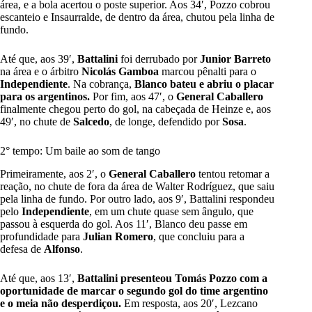
área, e a bola acertou o poste superior. Aos 34′, Pozzo cobrou
escanteio e Insaurralde, de dentro da área, chutou pela linha de
fundo.
Até que, aos 39′,
Battalini
foi derrubado por
Junior Barreto
na área e o árbitro
Nicolás Gamboa
marcou pênalti para o
Independiente
. Na cobrança,
Blanco
bateu e abriu o placar
para os argentinos.
Por fim, aos 47′, o
General Caballero
finalmente chegou perto do gol, na cabeçada de Heinze e, aos
49′, no chute de
Salcedo
, de longe, defendido por
Sosa
.
2° tempo: Um baile ao som de tango
Primeiramente, aos 2′, o
General Caballero
tentou retomar a
reação, no chute de fora da área de Walter Rodríguez, que saiu
pela linha de fundo. Por outro lado, aos 9′, Battalini respondeu
pelo
Independiente
, em um chute quase sem ângulo, que
passou à esquerda do gol. Aos 11′, Blanco deu passe em
profundidade para
Julian Romero
, que concluiu para a
defesa de
Alfonso
.
Até que, aos 13′,
Battalini presenteou Tomás Pozzo com a
oportunidade de marcar o segundo gol do time argentino
e o meia não desperdiçou.
Em resposta, aos 20′, Lezcano