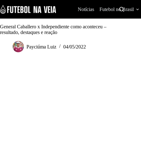
S
k
Notícias
Futebol no Brasil
i
p
t
General Caballero x Independiente como aconteceu –
o
resultado, destaques e reação
c
o
Payciúma Luiz
04/05/2022
n
t
e
n
t