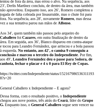
tentou de fora da área, mas errou o alvo. Na sequência, aos
23′, Derlis Martínez concluiu, de dentro da área, mas também
não aproveitou. Enquanto isso, aos 26′, Romero completou a
jogada de falta cobrada por Insaurralde, mas o chute foi para
fora. Na sequência, aos 28′, novamente
Romero
, mas dessa
vez a sua tentativa parou nas mãos de
Alfonso
.
Aos 34′, quem também não passou pelo arqueiro do
Caballero
foi
Cazares
, em outra finalização de dentro da
área. Em seguida, aos 36′, Blanco disparou em contra-ataque
e tocou para Leandro Fernández, que arriscou e a bola passou
à esquerda.
No entanto, aos 42′, o camisa 9 conseguiu a
conclusão e marcou o terceiro do
Independiente
. Por fim,
aos 49′,
Leandro Fernández deu o passe para Soñora, de
canhota, fechar o placar e 4 x 0 para El Rey de Copas.
https://twitter.com/Independiente/status/152167986536311193
8?s=20
General Caballero x Independiente – E agora?
Dessa forma, com o resultado positivo, o
Independiente
chegou aos nove pontos, três atrás do
Ceará
, líder do
Grupo
G.
Enquanto isso, o
General Caballero
segue sem vencer na