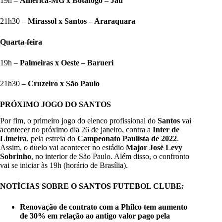
19h –
América-MG x Botafogo – Jaú
21h30 –
Mirassol x Santos – Araraquara
Quarta-feira
19h –
Palmeiras x Oeste – Barueri
21h30 –
Cruzeiro x São Paulo
PRÓXIMO JOGO DO SANTOS
Por fim, o primeiro jogo do elenco profissional do
Santos
vai
acontecer no próximo dia 26 de janeiro, contra a
Inter de
Limeira
, pela estreia do
Campeonato Paulista de 2022
.
Assim, o duelo vai acontecer no estádio
Major José
Levy
Sobrinho
, no interior de São Paulo. Além disso, o confronto
vai se iniciar às 19h (horário de Brasília).
NOTÍCIAS SOBRE O SANTOS FUTEBOL CLUBE
:
Renovação de contrato com a Philco tem aumento
de 30% em relação ao antigo valor pago pela