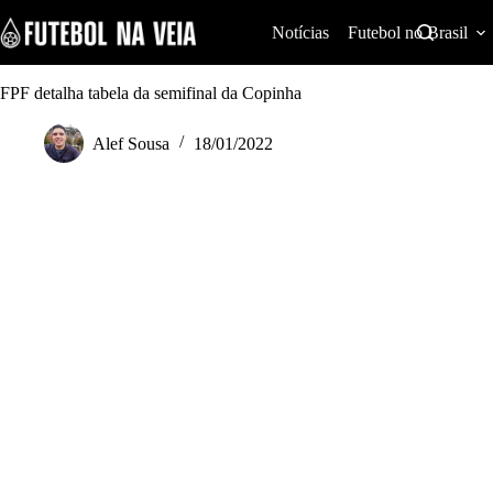
S
k
Notícias
Futebol no Brasil
i
p
t
FPF detalha tabela da semifinal da Copinha
o
c
Alef Sousa
18/01/2022
o
n
t
e
n
t