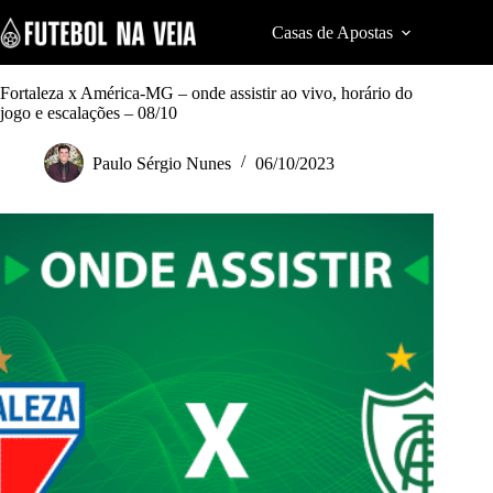
S
k
Casas de Apostas
Cod
i
p
t
Fortaleza x América-MG – onde assistir ao vivo, horário do
o
jogo e escalações – 08/10
c
o
Paulo Sérgio Nunes
06/10/2023
n
t
e
n
t