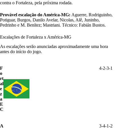
contra o Fortaleza, pela próxima rodada.
Provável escalação do América-MG:
Aguerre, Rodriguinho,
Potiguar, Burgos, Danilo Avelar, Nicolas, Alê, Juninho,
Pedrinho e M. Benítez; Mastriani. Técnico: Fabián Bustos.
Escalações de Fortaleza x América-MG
As escalações serão anunciadas aproximadamente uma hora
antes do início do jogo.
F
4-2-3-1
o
rt
al
e
z
a
E
C
A
3-4-1-2