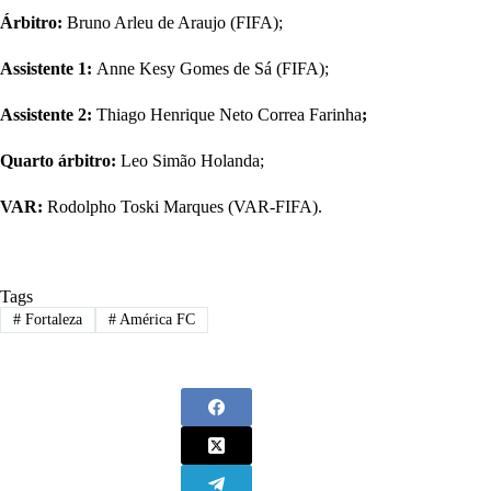
Árbitro:
Bruno Arleu de Araujo (FIFA);
Renato Marques
78
Marlon Matheus
6
Assistente 1:
Anne Kesy Gomes de Sá (FIFA);
Mateus Henrique
36
Assistente 2:
Thiago Henrique Neto Correa Farinha
;
Wellington Paulista
9
Quarto árbitro:
Leo Simão Holanda;
Eder Ferreira
33
Daniel Borges
20
VAR:
Rodolpho Toski Marques (VAR-FIFA).
Mateus Pasinato
14
Breno Cascardo Lemos
28
Tags
#
Fortaleza
#
América FC