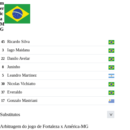
m
er
ic
a
M
G
Ricardo Silva
45
Iago Maidana
3
Danilo Avelar
22
Juninho
8
Leandro Martinez
5
Nicolas Vichiatto
30
Everaldo
37
Gonzalo Mastriani
17
Substitutos
Arbitragem do jogo de Fortaleza x América-MG
Adyson
44