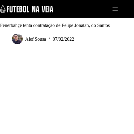
S
k
i
p
t
Fenerbahçe tenta contratação de Felipe Jonatan, do Santos
o
c
Alef Sousa
07/02/2022
o
n
t
e
n
t