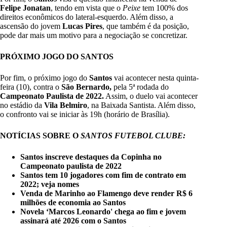
Felipe Jonatan
, tendo em vista que o
Peixe
tem 100% dos
direitos econômicos do lateral-esquerdo. Além disso, a
ascensão do jovem
Lucas Pires
, que também é da posição,
pode dar mais um motivo para a negociação se concretizar.
PRÓXIMO JOGO DO SANTOS
Por fim, o próximo jogo do
Santos
vai acontecer nesta quinta-
feira (10), contra o
São Bernardo,
pela 5ª rodada do
Campeonato Paulista de 2022.
Assim, o duelo vai acontecer
no estádio da
Vila Belmiro
, na Baixada Santista. Além disso,
o confronto vai se iniciar às 19h (horário de Brasília).
NOTÍCIAS SOBRE O
SANTOS FUTEBOL CLUBE:
Santos inscreve destaques da Copinha no
Campeonato paulista de 2022
Santos tem 10 jogadores com fim de contrato em
2022; veja nomes
Venda de Marinho ao Flamengo deve render R$ 6
milhões de economia ao Santos
Novela ‘Marcos Leonardo' chega ao fim e jovem
assinará até 2026 com o Santos