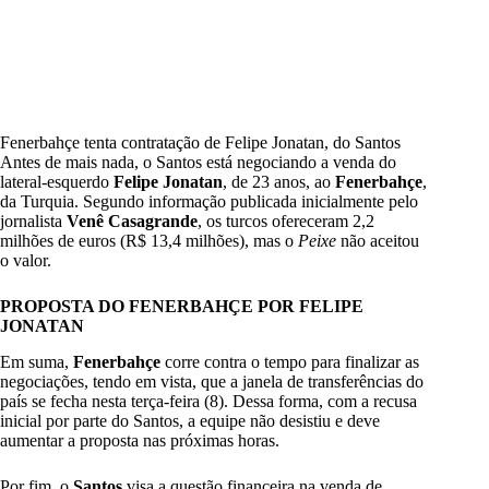
Fenerbahçe tenta contratação de Felipe Jonatan, do Santos
Antes de mais nada, o Santos está negociando a venda do
lateral-esquerdo
Felipe Jonatan
, de 23 anos, ao
Fenerbahçe
,
da Turquia. Segundo informação publicada inicialmente pelo
jornalista
Venê Casagrande
, os turcos ofereceram 2,2
milhões de euros (R$ 13,4 milhões), mas o
Peixe
não aceitou
o valor.
PROPOSTA DO FENERBAHÇE POR FELIPE
JONATAN
Em suma,
Fenerbahçe
corre contra o tempo para finalizar as
negociações, tendo em vista, que a janela de transferências do
país se fecha nesta terça-feira (8). Dessa forma, com a recusa
inicial por parte do Santos, a equipe não desistiu e deve
aumentar a proposta nas próximas horas.
Por fim, o
Santos
visa a questão financeira na venda de