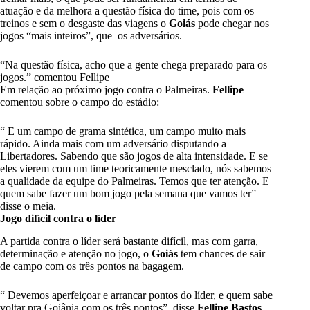
atuação e da melhora a questão física do time, pois com os
treinos e sem o desgaste das viagens o
Goiás
pode chegar nos
jogos “mais inteiros”, que os adversários.
“Na questão física, acho que a gente chega preparado para os
jogos.” comentou Fellipe
Em relação ao próximo jogo contra o Palmeiras.
Fellipe
comentou sobre o campo do estádio:
“ E um campo de grama sintética, um campo muito mais
rápido. Ainda mais com um adversário disputando a
Libertadores. Sabendo que são jogos de alta intensidade. E se
eles vierem com um time teoricamente mesclado, nós sabemos
a qualidade da equipe do Palmeiras. Temos que ter atenção. E
quem sabe fazer um bom jogo pela semana que vamos ter”
disse o meia.
Jogo difícil contra o líder
A partida contra o líder será bastante difícil, mas com garra,
determinação e atenção no jogo, o
Goiás
tem chances de sair
de campo com os três pontos na bagagem.
“ Devemos aperfeiçoar e arrancar pontos do líder, e quem sabe
voltar pra Goiânia com os três pontos”, disse
Fellipe Bastos
.