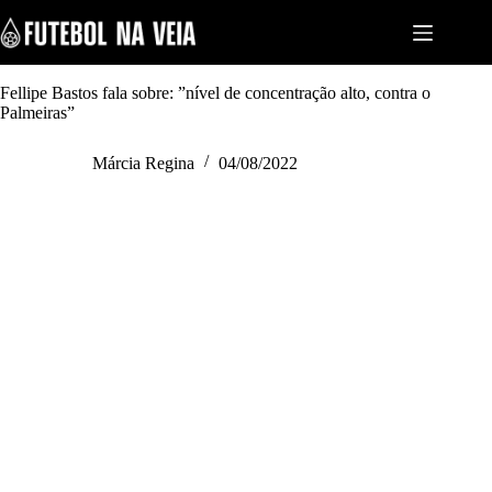
S
k
i
p
t
Fellipe Bastos fala sobre: ”nível de concentração alto, contra o
o
Palmeiras”
c
o
Márcia Regina
04/08/2022
n
t
e
n
t