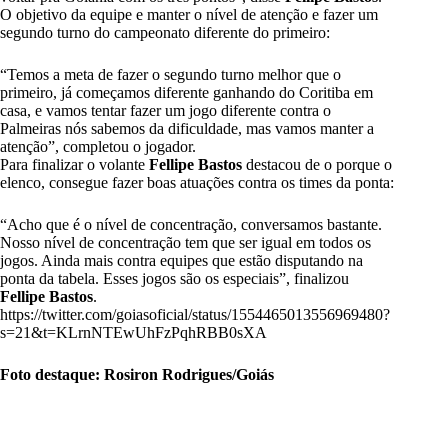
O objetivo da equipe e manter o nível de atenção e fazer um
segundo turno do campeonato diferente do primeiro:
“Temos a meta de fazer o segundo turno melhor que o
primeiro, já começamos diferente ganhando do Coritiba em
casa, e vamos tentar fazer um jogo diferente contra o
Palmeiras nós sabemos da dificuldade, mas vamos manter a
atenção”, completou o jogador.
Para finalizar o volante
Fellipe Bastos
destacou de o porque o
elenco, consegue fazer boas atuações contra os times da ponta:
“Acho que é o nível de concentração, conversamos bastante.
Nosso nível de concentração tem que ser igual em todos os
jogos. Ainda mais contra equipes que estão disputando na
ponta da tabela. Esses jogos são os especiais”, finalizou
Fellipe Bastos
.
https://twitter.com/goiasoficial/status/1554465013556969480?
s=21&t=KLrnNTEwUhFzPqhRBB0sXA
Foto destaque: Rosiron Rodrigues/Goiás