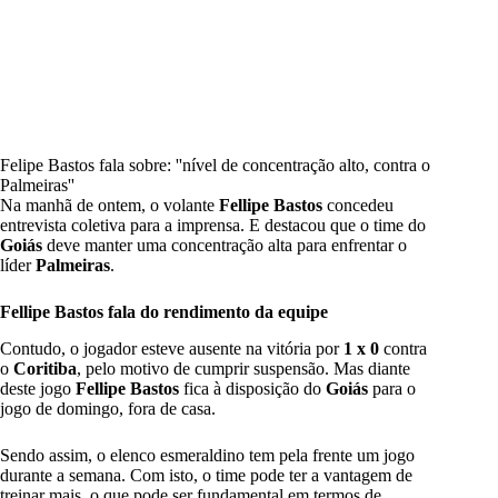
Felipe Bastos fala sobre: ''nível de concentração alto, contra o
Palmeiras''
Na manhã de ontem, o volante
Fellipe Bastos
concedeu
entrevista coletiva para a imprensa. E destacou que o time do
Goiás
deve manter uma concentração alta para enfrentar o
líder
Palmeiras
.
Fellipe Bastos fala do rendimento da equipe
Contudo, o jogador esteve ausente na vitória por
1 x 0
contra
o
Coritiba
, pelo motivo de cumprir suspensão. Mas diante
deste jogo
Fellipe Bastos
fica à disposição do
Goiás
para o
jogo de domingo, fora de casa.
Sendo assim, o elenco esmeraldino tem pela frente um jogo
durante a semana. Com isto, o time pode ter a vantagem de
treinar mais, o que pode ser fundamental em termos de