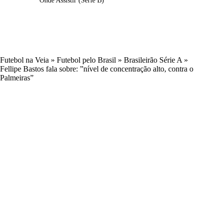
Onde Assistir (Série B)
Futebol na Veia
»
Futebol pelo Brasil
»
Brasileirão Série A
»
Fellipe Bastos fala sobre: ”nível de concentração alto, contra o
Palmeiras”