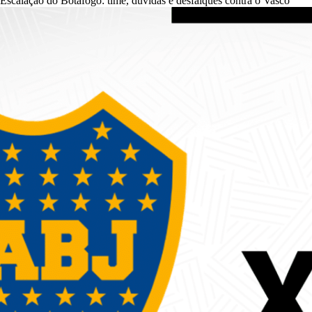
Escalação do Botafogo: time, dúvidas e desfalques contra o Vasco