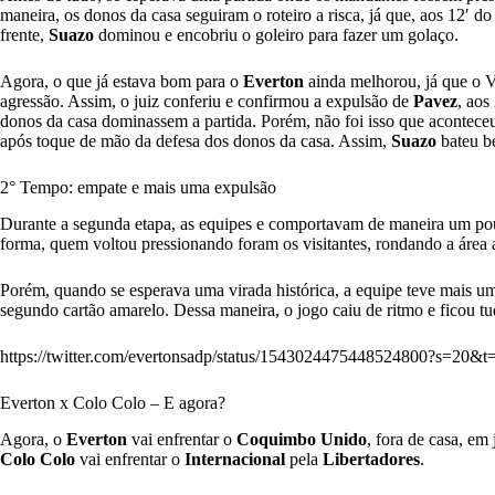
maneira, os donos da casa seguiram o roteiro a risca, já que, aos 12′ d
frente,
Suazo
dominou e encobriu o goleiro para fazer um golaço.
Agora, o que já estava bom para o
Everton
ainda melhorou, já que o 
agressão. Assim, o juiz conferiu e confirmou a expulsão de
Pavez
, aos
donos da casa dominassem a partida. Porém, não foi isso que aconteceu,
após toque de mão da defesa dos donos da casa. Assim,
Suazo
bateu b
2° Tempo: empate e mais uma expulsão
Durante a segunda etapa, as equipes e comportavam de maneira um po
forma, quem voltou pressionando foram os visitantes, rondando a área a
Porém, quando se esperava uma virada histórica, a equipe teve mais u
segundo cartão amarelo. Dessa maneira, o jogo caiu de ritmo e ficou t
https://twitter.com/evertonsadp/status/1543024475448524800?
Everton x Colo Colo – E agora?
Agora, o
Everton
vai enfrentar o
Coquimbo Unido
,
fora de casa, em 
Colo Colo
vai enfrentar o
Internacional
pela
Libertadores
.