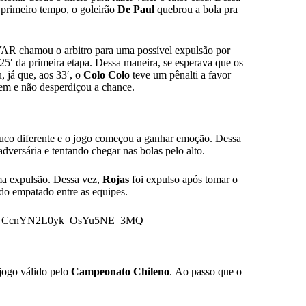
o primeiro tempo, o goleirão
De Paul
quebrou a bola pra
VAR chamou o arbitro para uma possível expulsão por
 25′ da primeira etapa. Dessa maneira, se esperava que os
 já que, aos 33′, o
Colo Colo
teve um pênalti a favor
em e não desperdiçou a chance.
uco diferente e o jogo começou a ganhar emoção. Dessa
dversária e tentando chegar nas bolas pelo alto.
ma expulsão. Dessa vez,
Rojas
foi expulso após tomar o
udo empatado entre as equipes.
s=20&t=CcnYN2L0yk_OsYu5NE_3MQ
jogo válido pelo
Campeonato Chileno
. Ao passo que o