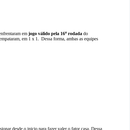
a
enfrentaram em
jogo válido pela 16
rodada
do
s empataram, em 1 x 1. Dessa forma, ambas as equipes
onar desde o inicio para fazer valer o fator casa. Dessa