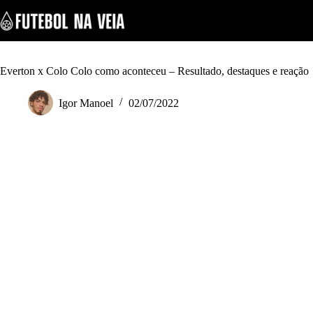
S
k
i
p
t
o
Everton x Colo Colo como aconteceu – Resultado, destaques e reação
c
o
Igor Manoel
02/07/2022
n
t
e
n
t