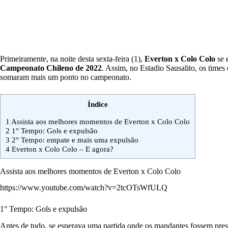
Primeiramente, na noite desta sexta-feira (1),
Everton x Colo Colo
se 
Campeonato Chileno de 2022
. Assim, no Estadio Sausalito, os time
somaram mais um ponto no campeonato.
Índice
1
Assista aos melhores momentos de Everton x Colo Colo
2
1° Tempo: Gols e expulsão
3
2° Tempo: empate e mais uma expulsão
4
Everton x Colo Colo – E agora?
Assista aos melhores momentos de Everton x Colo Colo
https://www.youtube.com/watch?v=2tcOTsWfULQ
1° Tempo: Gols e expulsão
Antes de tudo, se esperava uma partida onde os mandantes fossem pressi