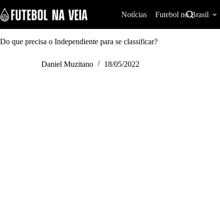
S
k
Notícias
Futebol no Brasil
i
p
t
Do que precisa o Independiente para se classificar?
o
c
Daniel Muzitano
18/05/2022
o
n
t
e
n
t