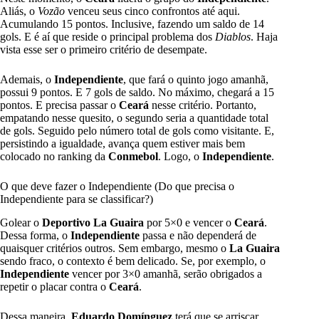
Aliás, o
Vozão
venceu seus cinco confrontos até aqui.
Acumulando 15 pontos. Inclusive, fazendo um saldo de 14
gols. E é aí que reside o principal problema dos
Diablos
. Haja
vista esse ser o primeiro critério de desempate.
Ademais, o
Independiente
, que fará o quinto jogo amanhã,
possui 9 pontos. E 7 gols de saldo. No máximo, chegará a 15
pontos. E precisa passar o
Ceará
nesse critério. Portanto,
empatando nesse quesito, o segundo seria a quantidade total
de gols. Seguido pelo número total de gols como visitante. E,
persistindo a igualdade, avança quem estiver mais bem
colocado no ranking da
Conmebol
. Logo, o
Independiente
.
O que deve fazer o Independiente (Do que precisa o
Independiente para se classificar?)
Golear o
Deportivo La Guaira
por 5×0 e vencer o
Ceará
.
Dessa forma, o
Independiente
passa e não dependerá de
quaisquer critérios outros. Sem embargo, mesmo o
La Guaira
sendo fraco, o contexto é bem delicado. Se, por exemplo, o
Independiente
vencer por 3×0 amanhã, serão obrigados a
repetir o placar contra o
Ceará
.
Dessa maneira,
Eduardo Domínguez
terá que se arriscar