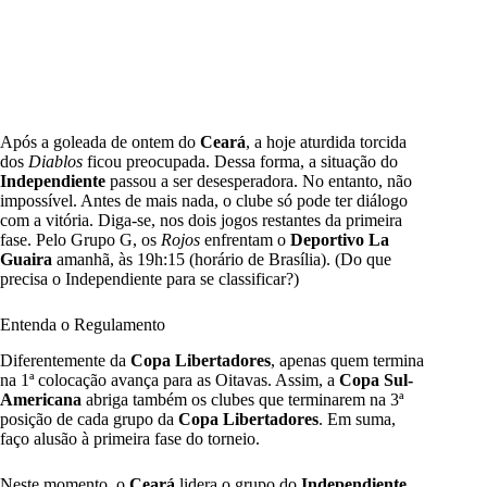
Após a goleada de ontem do
Ceará
, a hoje aturdida torcida
dos
Diablos
ficou preocupada. Dessa forma, a situação do
Independiente
passou a ser desesperadora. No entanto, não
impossível. Antes de mais nada, o clube só pode ter diálogo
com a vitória. Diga-se, nos dois jogos restantes da primeira
fase. Pelo Grupo G, os
Rojos
enfrentam o
Deportivo La
Guaira
amanhã, às 19h:15 (horário de Brasília). (Do que
precisa o Independiente para se classificar?)
Entenda o Regulamento
Diferentemente da
Copa Libertadores
, apenas quem termina
na 1ª colocação avança para as Oitavas. Assim, a
Copa Sul-
Americana
abriga também os clubes que terminarem na 3ª
posição de cada grupo da
Copa Libertadores
. Em suma,
faço alusão à primeira fase do torneio.
Neste momento, o
Ceará
lidera o grupo do
Independiente
.