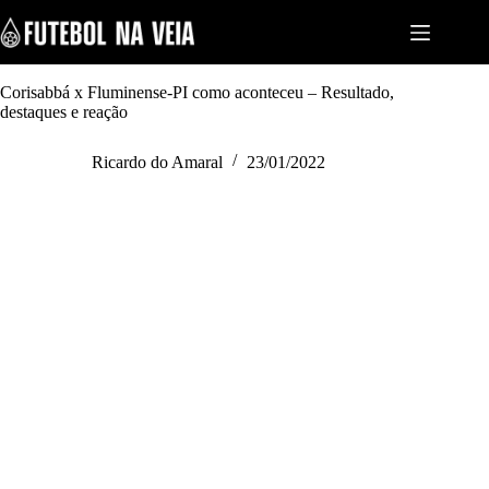
S
k
i
p
t
Corisabbá x Fluminense-PI como aconteceu – Resultado,
o
destaques e reação
c
o
Ricardo do Amaral
23/01/2022
n
t
e
n
t