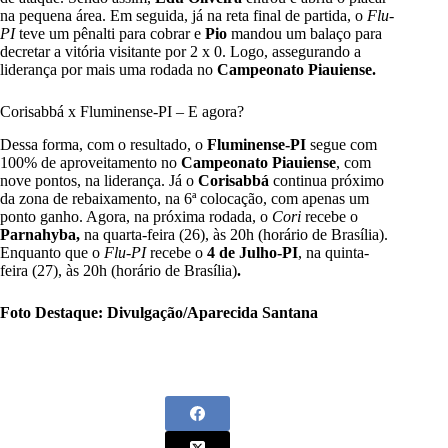
na pequena área. Em seguida, já na reta final de partida, o
Flu-
PI
teve um pênalti para cobrar e
Pio
mandou um balaço para
decretar a vitória visitante por 2 x 0. Logo, assegurando a
liderança por mais uma rodada no
Campeonato Piauiense.
Corisabbá x Fluminense-PI – E agora?
Dessa forma, com o resultado, o
Fluminense-PI
segue com
100% de aproveitamento no
Campeonato Piauiense
, com
nove pontos, na liderança. Já o
Corisabbá
continua próximo
da zona de rebaixamento, na 6ª colocação, com apenas um
ponto ganho. Agora, na próxima rodada, o
Cori
recebe o
Parnahyba,
na quarta-feira (26), às 20h (horário de Brasília).
Enquanto que o
Flu-PI
recebe o
4 de Julho-PI
, na quinta-
feira (27), às 20h (horário de Brasília)
.
Foto Destaque: Divulgação/Aparecida Santana