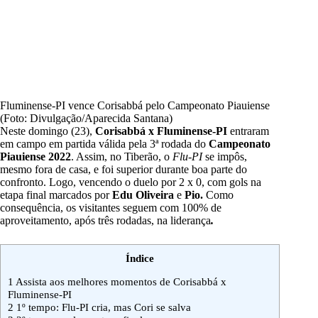
Fluminense-PI vence Corisabbá pelo Campeonato Piauiense
(Foto: Divulgação/Aparecida Santana)
Neste domingo (23),
Corisabbá x Fluminense-PI
entraram
em campo em partida válida pela 3ª rodada do
Campeonato
Piauiense 2022
. Assim, no Tiberão, o
Flu-PI
se impôs,
mesmo fora de casa, e foi superior durante boa parte do
confronto. Logo, vencendo o duelo por 2 x 0, com gols na
etapa final marcados por
Edu Oliveira
e
Pio.
Como
consequência, os visitantes seguem com 100% de
aproveitamento, após três rodadas, na liderança
.
Índice
1
Assista aos melhores momentos de Corisabbá x
Fluminense-PI
2
1º tempo: Flu-PI cria, mas Cori se salva