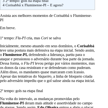
3
2º tempo: gols na etapa final
4
Corisabbá x Fluminense-PI – E agora?
Assista aos melhores momentos de Corisabbá x Fluminense-
PI
Em breve.
1º tempo:
Flu-PI
cria, mas
Cori
se salva
Inicialmente, mesmo atuando em seus domínios, o
Corisabbá
teve uma postura mais defensiva na etapa inicial. Sendo assim,
o
Fluminense-PI,
defendendo a liderança, partiu para o
ataque e pressionou o adversário durante boa parte da jornada.
Dessa forma, o
Flu-PI
levou perigo por vários momentos, mas
os donos da casa resistiram e se defenderam como puderam.
Além disso, os mandantes quase marcaram com Icassio.
Apesar das tentativas do
Vaqueiro,
a linha de bloqueio criada
pelo adversário impediu que o gol saísse ainda na etapa inicial.
2º tempo: gols na etapa final
Na volta do intervalo, as mudanças promovidas pelo
Fluminense-PI
deram mais atitude e assertividade no campo
de ataque. Sendo assim,
Edu Oliveira
entrou e abriu o placar