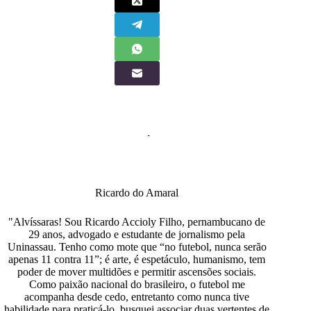
Ricardo do Amaral
"Alvíssaras! Sou Ricardo Accioly Filho, pernambucano de
29 anos, advogado e estudante de jornalismo pela
Uninassau. Tenho como mote que “no futebol, nunca serão
apenas 11 contra 11”; é arte, é espetáculo, humanismo, tem
poder de mover multidões e permitir ascensões sociais.
Como paixão nacional do brasileiro, o futebol me
acompanha desde cedo, entretanto como nunca tive
habilidade para praticá-lo, busquei associar duas vertentes de