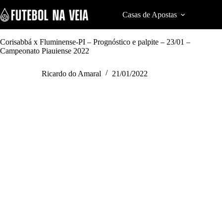
S
k
Casas de Apostas
Cod
i
p
t
Corisabbá x Fluminense-PI – Prognóstico e palpite – 23/01 –
o
Campeonato Piauiense 2022
c
o
Ricardo do Amaral
21/01/2022
n
t
e
n
t