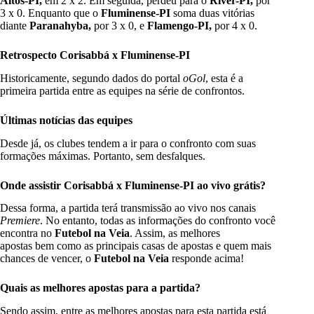
Altos-PI,
em 2 x 2. Em seguida, perdeu para o
River-PI,
por
3 x 0. Enquanto que o
Fluminense-PI
soma duas vitórias
diante
Paranahyba,
por 3 x 0, e
Flamengo-PI
,
por 4 x 0.
Retrospecto Corisabbá x Fluminense-PI
Historicamente, segundo dados do portal
oGol
, esta é a
primeira partida entre as equipes na série de confrontos.
Últimas notícias das equipes
Desde já, os clubes tendem a ir para o confronto com suas
formações máximas. Portanto, sem desfalques.
Onde assistir Corisabbá x Fluminense-PI ao vivo grátis?
Dessa forma, a partida terá transmissão ao vivo nos canais
Premiere
. No entanto, todas as informações do confronto você
encontra no
Futebol na Veia
. Assim, as melhores
apostas
bem como as principais casas de apostas e quem mais
chances de vencer, o
Futebol na Veia
responde acima!
Quais as melhores apostas para a partida?
Sendo assim, entre as melhores apostas para esta partida está