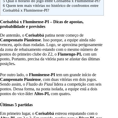
5
Qual o horário do jogo entre Corisabbá x Fluminense-PI?
6
Quem tem mais vitórias no histórico de confrontos entre
Corisabbá x Fluminense-PI?
Corisabbá x Fluminense-PI – Dicas de apostas,
probabilidade e previsões
De antemão, o
Corisabbá
patina neste começo de
Campeonato Piauiense
. Isso porque, a equipe ainda não
venceu, após duas rodadas. Logo, se aproxima perigosamente
da zona de rebaixamento estando com o mesmo número de
pontos do primeiro clube do Z2, o
Flamengo-PI,
com um
ponto, Portanto, precisa da vitória para se afastar das últimas
posições
.
Por outro lado, o
Fluminense-PI
tem um grande início de
Campeonato Piauiense
, com duas vitórias em dois jogos.
Sendo assim, o
Fluzão do Piauí
lidera a competição com seis
pontos. Dessa forma, na ponta isolada, a equipe está a dois
pontos do vice-líder
Altos-PI,
com quatro
.
Últimas 5 partidas
Em primeiro lugar, o
Corisabbá
estreou empatando com o