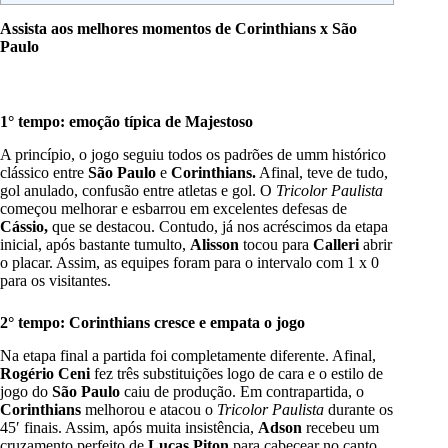
Assista aos melhores momentos de Corinthians x São
Paulo
1° tempo: emoção típica de Majestoso
A princípio, o jogo seguiu todos os padrões de umm histórico
clássico entre
São Paulo
e
Corinthians.
Afinal, teve de tudo,
gol anulado, confusão entre atletas e gol. O
Tricolor Paulista
começou melhorar e esbarrou em excelentes defesas de
Cássio,
que se destacou. Contudo, já nos acréscimos da etapa
inicial, após bastante tumulto,
Alisson
tocou para
Calleri
abrir
o placar. Assim, as equipes foram para o intervalo com 1 x 0
para os visitantes.
2° tempo: Corinthians cresce e empata o jogo
Na etapa final a partida foi completamente diferente. Afinal,
Rogério Ceni
fez três substituições logo de cara e o estilo de
jogo do
São Paulo
caiu de produção. Em contrapartida, o
Corinthians
melhorou e atacou o
Tricolor Paulista
durante os
45′ finais. Assim, após muita insistência,
Adson
recebeu um
cruzamento perfeito de
Lucas Piton
para cabecear no canto.