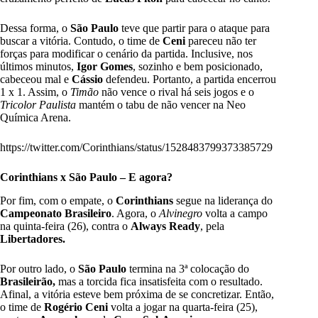
Dessa forma, o
São Paulo
teve que partir para o ataque para
buscar a vitória. Contudo, o time de
Ceni
pareceu não ter
forças para modificar o cenário da partida. Inclusive, nos
últimos minutos,
Igor Gomes
, sozinho e bem posicionado,
cabeceou mal e
Cássio
defendeu. Portanto, a partida encerrou
1 x 1. Assim, o
Timão
não vence o rival há seis jogos e o
Tricolor Paulista
mantém o tabu de não vencer na Neo
Química Arena.
https://twitter.com/Corinthians/status/1528483799373385729
Corinthians x São Paulo – E agora?
Por fim, com o empate, o
Corinthians
segue na liderança do
Campeonato Brasileiro
. Agora, o
Alvinegro
volta a campo
na quinta-feira (26), contra o
Always Ready
, pela
Libertadores.
Por outro lado, o
São Paulo
termina na 3ª colocação do
Brasileirão,
mas a torcida fica insatisfeita com o resultado.
Afinal, a vitória esteve bem próxima de se concretizar. Então,
o time de
Rogério Ceni
volta a jogar na quarta-feira (25),