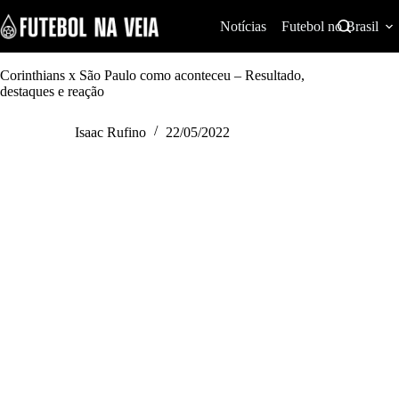
S
k
Notícias
Futebol no Brasil
i
p
t
Corinthians x São Paulo como aconteceu – Resultado,
o
destaques e reação
c
o
Isaac Rufino
22/05/2022
n
t
e
n
t