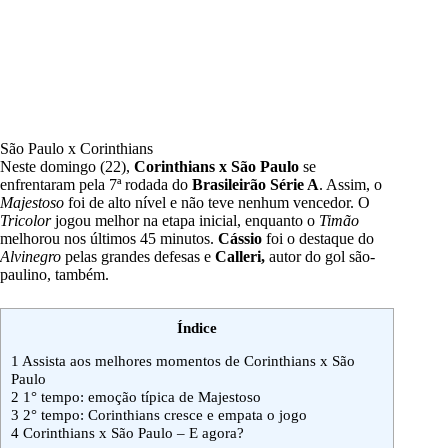
São Paulo x Corinthians
Neste domingo (22),
Corinthians x São Paulo
se
enfrentaram pela 7ª rodada do
Brasileirão Série A
. Assim, o
Majestoso
foi de alto nível e não teve nenhum vencedor. O
Tricolor
jogou melhor na etapa inicial, enquanto o
Timão
melhorou nos últimos 45 minutos.
Cássio
foi o destaque do
Alvinegro
pelas grandes defesas e
Calleri,
autor do gol são-
paulino, também.
Índice
1
Assista aos melhores momentos de Corinthians x São
Paulo
2
1° tempo: emoção típica de Majestoso
3
2° tempo: Corinthians cresce e empata o jogo
4
Corinthians x São Paulo – E agora?