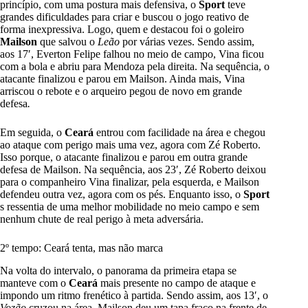
princípio, com uma postura mais defensiva, o
Sport
teve
grandes dificuldades para criar e buscou o jogo reativo de
forma inexpressiva. Logo, quem e destacou foi o goleiro
Mailson
que salvou o
Leão
por várias vezes. Sendo assim,
aos 17′, Everton Felipe falhou no meio de campo, Vina ficou
com a bola e abriu para Mendoza pela direita. Na sequência, o
atacante finalizou e parou em Mailson. Ainda mais, Vina
arriscou o rebote e o arqueiro pegou de novo em grande
defesa
.
Em seguida, o
Ceará
entrou com facilidade na área e chegou
ao ataque com perigo mais uma vez, agora com Zé Roberto.
Isso porque, o atacante finalizou e parou em outra grande
defesa de Mailson. Na sequência, aos 23′, Zé Roberto deixou
para o companheiro Vina finalizar, pela esquerda, e Mailson
defendeu outra vez, agora com os pés. Enquanto isso, o
Sport
s ressentia de uma melhor mobilidade no meio campo e sem
nenhum chute de real perigo à meta adversária.
2º tempo: Ceará tenta, mas não marca
Na volta do intervalo, o panorama da primeira etapa se
manteve com o
Ceará
mais presente no campo de ataque e
impondo um ritmo frenético à partida. Sendo assim, aos 13′, o
Vozão
cruzou na área, Mailson deu um tapa fraco na frente de