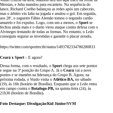
Messias, e Juba mandou para escanteio. Na sequência do
lance, Richard Coelho balançou as redes após um cabeceio,
mas o árbitro viu falta na jogada e anulou o gol. Em seguida,
aos 28′, o zagueiro Fábio Alemão tomou o segundo cartão
amarelo e foi expulso. Logo, com um a menos, o
Sport
se
fechou ainda mais e o duelo virou ataque contra defesa com o
Alvinegro tentando de todas as formas. No entanto, o
Leão
conseguiu segurar as investidas e garantir o placar zerado
.
https://twitter.com/sportrecife/status/1493782334780280833
Ceará x Sport
– E agora?
Dessa forma, com o resultado, o
Sport
chega aos sete pontos
e segue na 3ª posição do Grupo A. Já o
Ceará
vai a nove
pontos e se mantém na liderança do Grupo B. Agora, na
próxima rodada, o
Vozão
visita o
Atlético-BA,
no sábado
(19), às 16h (horário de Brasília). Enquanto que o
Leão
entra
em campo contra o
Botafogo-PB,
na quinta-feira (24), às
21h30 (horário de Brasília)
.
Foto Destaque: Divulgação/Kid Júnior/SVM