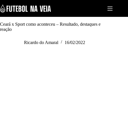
S
k
i
p
t
Ceará x Sport como aconteceu – Resultado, destaques e
o
reação
c
o
Ricardo do Amaral
16/02/2022
n
t
e
n
t