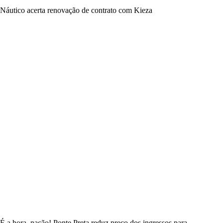
Náutico acerta renovação de contrato com Kieza
É a hora, nação! Ponte Preta reduz preço dos ingressos para