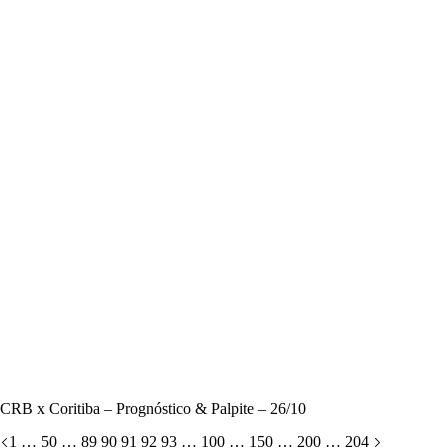
CRB x Coritiba – Prognóstico & Palpite – 26/10
1
…
50
…
89
90
91
92
93
…
100
…
150
…
200
…
204