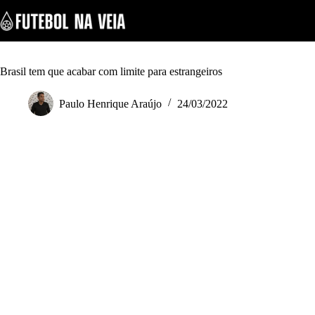
S
k
i
p
t
o
Brasil tem que acabar com limite para estrangeiros
c
o
Paulo Henrique Araújo
24/03/2022
n
t
e
n
t