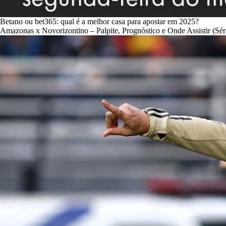
Betano ou bet365: qual é a melhor casa para apostar em 2025?
Amazonas x Novorizontino – Palpite, Prognóstico e Onde Assistir (Sér