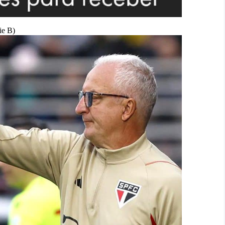
ie B)