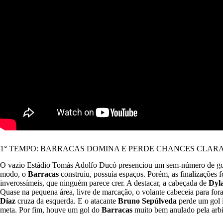
1° TEMPO: BARRACAS DOMINA E PERDE CHANCES CLAR
O vazio Estádio Tomás Adolfo Ducó presenciou um sem-número de gols 
modo, o
Barracas
construiu, possuía espaços. Porém, as finalizações 
inverossímeis, que ninguém parece crer. A destacar, a cabeçada de
Dyl
Quase na pequena área, livre de marcação, o volante cabeceia para for
Díaz
cruza da esquerda. E o atacante
Bruno Sepúlveda
perde um gol i
meta. Por fim, houve um gol do
Barracas
muito bem anulado pela arb