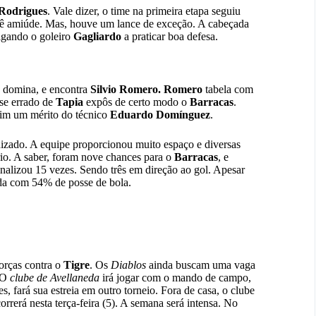
Rodrigues
. Vale dizer, o time na primeira etapa seguiu
 vê amiúde. Mas, houve um lance de exceção. A cabeçada
igando o goleiro
Gagliardo
a praticar boa defesa.
domina, e encontra
Silvio
Romero. Romero
tabela com
se errado de
Tapia
expôs de certo modo o
Barracas
.
fim um mérito do técnico
Eduardo Domínguez
.
izado. A equipe proporcionou muito espaço e diversas
rio. A saber, foram nove chances para o
Barracas
, e
nalizou 15 vezes. Sendo três em direção ao gol. Apesar
ida com 54% de posse de bola.
orças contra o
Tigre
. Os
Diablos
ainda buscam uma vaga
. O
clube de Avellaneda
irá jogar com o mando de campo,
, fará sua estreia em outro torneio. Fora de casa, o clube
correrá nesta terça-feira (5). A semana será intensa. No