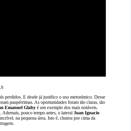
AS
perdidos. E desde já justifico o uso metonímico. Desse
foram paupérrimas. As oportunidades foram tão claras, tão
an Emanuel Glaby
é um exemplo dos mais notáveis.
a. Ademais, pouco tempo antes, o lateral
Juan Ignacio
ncrível, na pequena área. Isto é, chutou por cima da
itragem.