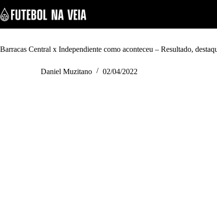
S
k
i
p
t
o
Barracas Central x Independiente como aconteceu – Resultado, destaqu
c
o
Daniel Muzitano
02/04/2022
n
t
e
n
t