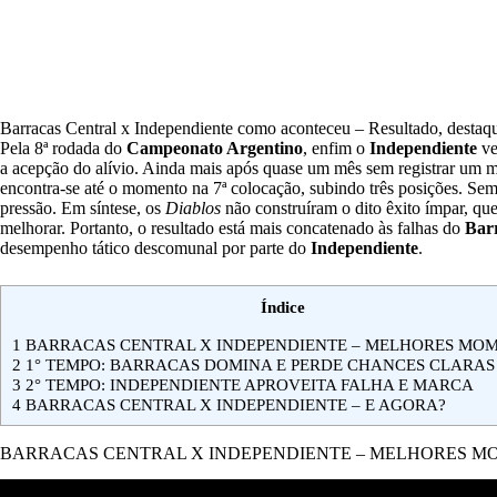
Barracas Central x Independiente como aconteceu – Resultado, destaqu
Pela 8ª rodada do
Campeonato Argentino
, enfim o
Independiente
ve
a acepção do alívio. Ainda mais após quase um mês sem registrar um mér
encontra-se até o momento na 7ª colocação, subindo três posições. Sem
pressão. Em síntese, os
Diablos
não construíram o dito êxito ímpar, qu
melhorar. Portanto, o resultado está mais concatenado às falhas do
Bar
desempenho tático descomunal por parte do
Independiente
.
Índice
1
BARRACAS CENTRAL X INDEPENDIENTE – MELHORES MO
2
1° TEMPO: BARRACAS DOMINA E PERDE CHANCES CLARAS
3
2° TEMPO: INDEPENDIENTE APROVEITA FALHA E MARCA
4
BARRACAS CENTRAL X INDEPENDIENTE – E AGORA?
BARRACAS CENTRAL X INDEPENDIENTE – MELHORES 