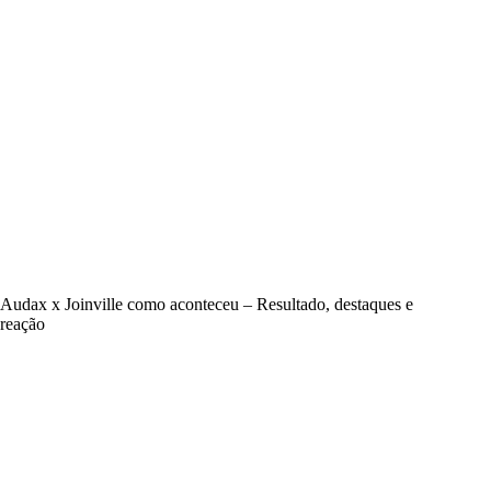
Audax x Joinville como aconteceu – Resultado, destaques e
reação