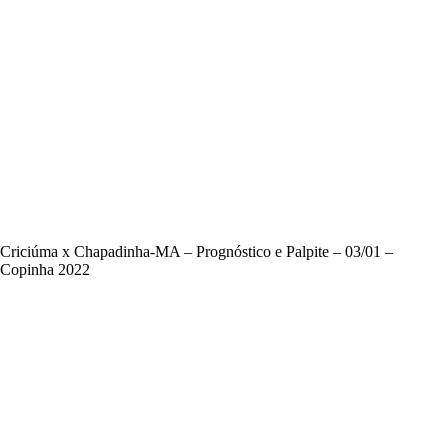
Criciúma x Chapadinha-MA – Prognóstico e Palpite – 03/01 –
Copinha 2022