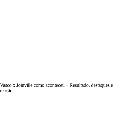
Vasco x Joinville como aconteceu – Resultado, destaques e
reação