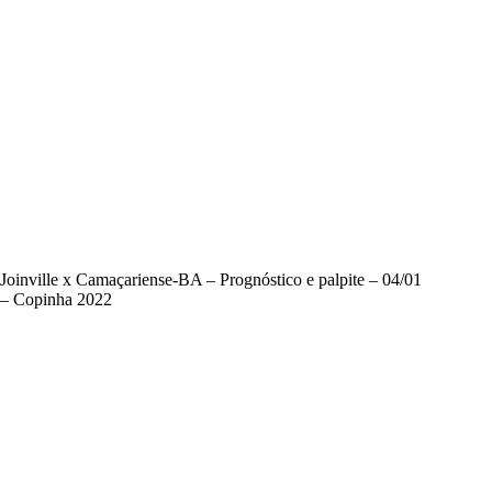
Joinville x Camaçariense-BA – Prognóstico e palpite – 04/01
– Copinha 2022