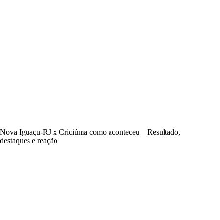
Nova Iguaçu-RJ x Criciúma como aconteceu – Resultado,
destaques e reação