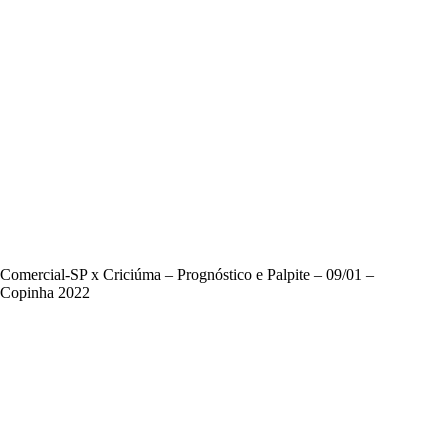
Comercial-SP x Criciúma – Prognóstico e Palpite – 09/01 –
Copinha 2022