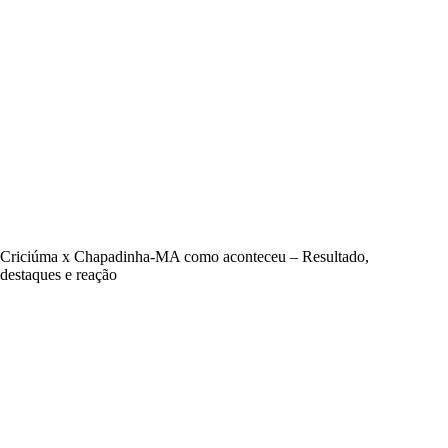
Criciúma x Chapadinha-MA como aconteceu – Resultado,
destaques e reação