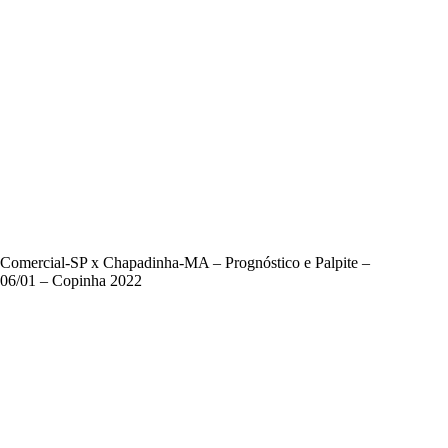
Comercial-SP x Chapadinha-MA – Prognóstico e Palpite –
06/01 – Copinha 2022