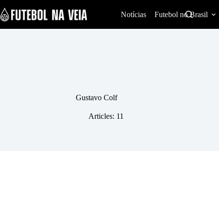
S
k
Notícias
Futebol no Brasil
i
p
t
o
c
o
n
t
e
Gustavo Colf
n
t
Articles: 11