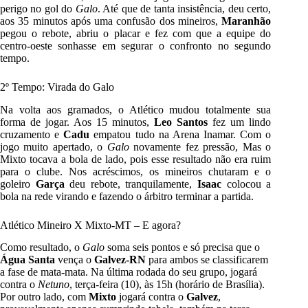
perigo no gol do
Galo
. Até que de tanta insistência, deu certo,
aos 35 minutos após uma confusão dos mineiros,
Maranhão
pegou o rebote, abriu o placar e fez com que a equipe do
centro-oeste sonhasse em segurar o confronto no segundo
tempo.
2º Tempo: Virada do Galo
Na volta aos gramados, o Atlético mudou totalmente sua
forma de jogar. Aos 15 minutos,
Leo Santos
fez um lindo
cruzamento e
Cadu
empatou tudo na Arena Inamar. Com o
jogo muito apertado, o
Galo
novamente fez pressão, Mas o
Mixto tocava a bola de lado, pois esse resultado não era ruim
para o clube. Nos acréscimos, os mineiros chutaram e o
goleiro
Garça
deu rebote, tranquilamente,
Isaac
colocou a
bola na rede virando e fazendo o árbitro terminar a partida.
Atlético Mineiro X Mixto-MT – E agora?
Como resultado, o
Galo
soma seis pontos e só precisa que o
Água Santa
vença o
Galvez-RN
para ambos se classificarem
a fase de mata-mata. Na última rodada do seu grupo, jogará
contra o
Netuno
, terça-feira (10), às 15h (horário de Brasília).
Por outro lado, com
Mixto
jogará contra o
Galvez
,