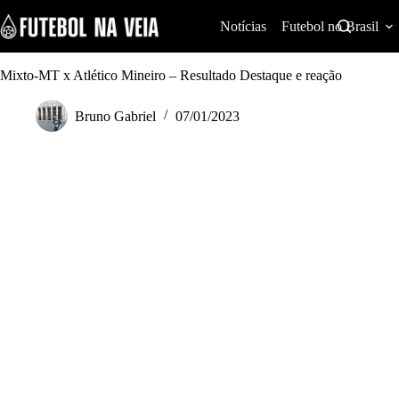
S
k
Notícias
Futebol no Brasil
i
p
t
Mixto-MT x Atlético Mineiro – Resultado Destaque e reação
o
c
Bruno Gabriel
07/01/2023
o
n
t
e
n
t