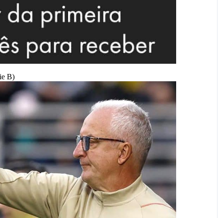
ie B)