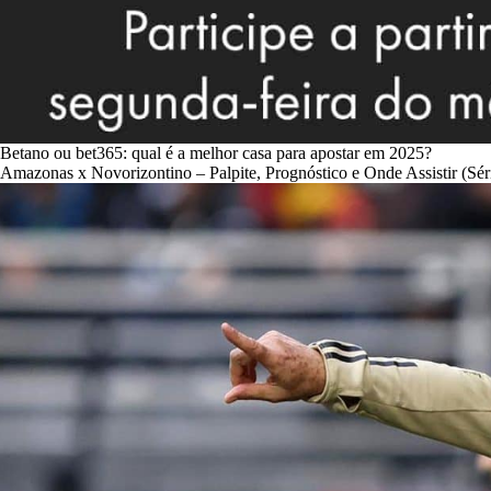
Betano ou bet365: qual é a melhor casa para apostar em 2025?
Amazonas x Novorizontino – Palpite, Prognóstico e Onde Assistir (Sér