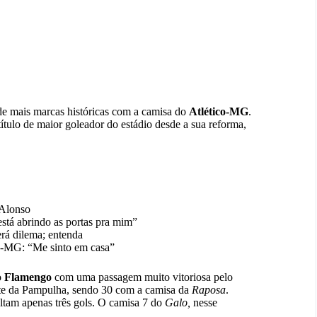
e mais marcas históricas com a camisa do
Atlético-MG
.
tulo de maior goleador do estádio desde a sua reforma,
 Alonso
stá abrindo as portas pra mim”
erá dilema; entenda
co-MG: “Me sinto em casa”
o
Flamengo
com uma passagem muito vitoriosa pelo
nte da Pampulha, sendo 30 com a camisa da
Raposa
.
altam apenas três gols. O camisa 7 do
Galo,
nesse