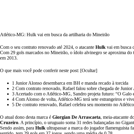
Atlético-MG: Hulk vai em busca da artilharia do Mineirão
Com o seu contrato renovado até 2024, o atacante
Hulk
vai em busca d
Com 29 gols marcados no Mineirão, o ídolo alvinegro se aproxima do tí
em 2013.
O que mais você pode conferir neste post:
[Ocultar]
1 Junior Alonso desembarca em BH e manda recado à torcida
2 Com contrato renovado, Rafael falou sobre chegada de Junior
3 Acertado com o Atlético-MG, Sandro projeta futuro: “O Galo e
4 Com Alonso de volta, Atlético-MG terá sete estrangeiros e viv
5 De contrato renovado, Rafael celebra seu momento no Atléti
O atual dono desta marca é
Giorgian De Arrascaeta
, meia-atacante d
Cruzeiro
. A princípio, o uruguaio soma 31 redes balançadas no Giga
Sendo assim, para
Hulk
ultrapassar a marca do jogador flamenguista f
sentido, tem 29 gols em 37 jogos, sendo uma média de 0,78.