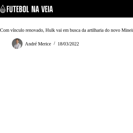
S
k
i
p
t
o
Com vínculo renovado, Hulk vai em busca da artilharia do novo Minei
c
o
André Merice
18/03/2022
n
t
e
n
t