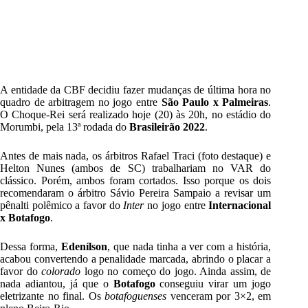
A entidade da CBF decidiu fazer mudanças de última hora no
quadro de arbitragem no jogo entre
São Paulo x Palmeiras
.
O Choque-Rei será realizado hoje (20) às 20h, no estádio do
Morumbi, pela 13ª rodada do
Brasileirão 2022
.
Antes de mais nada, os árbitros Rafael Traci (foto destaque) e
Helton Nunes (ambos de SC) trabalhariam no VAR do
clássico. Porém, ambos foram cortados. Isso porque os dois
recomendaram o árbitro Sávio Pereira Sampaio a revisar um
pênalti polêmico a favor do
Inter
no jogo entre
Internacional
x Botafogo
.
Dessa forma,
Edenílson
, que nada tinha a ver com a história,
acabou convertendo a penalidade marcada, abrindo o placar a
favor do
colorado
logo no começo do jogo. Ainda assim, de
nada adiantou, já que o
Botafogo
conseguiu virar um jogo
eletrizante no final. Os
botafoguenses
venceram por 3×2, em