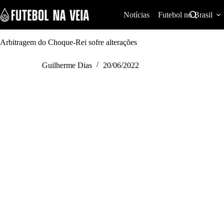
S
k
Notícias
Futebol no Brasil
i
p
t
Arbitragem do Choque-Rei sofre alterações
o
c
Guilherme Dias
20/06/2022
o
n
t
e
n
t