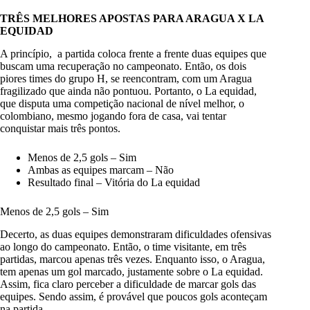
TRÊS MELHORES APOSTAS PARA ARAGUA X LA
EQUIDAD
A princípio, a partida coloca frente a frente duas equipes que
buscam uma recuperação no campeonato. Então, os dois
piores times do grupo H, se reencontram, com um Aragua
fragilizado que ainda não pontuou. Portanto, o La equidad,
que disputa uma competição nacional de nível melhor, o
colombiano, mesmo jogando fora de casa, vai tentar
conquistar mais três pontos.
Menos de 2,5 gols – Sim
Ambas as equipes marcam – Não
Resultado final – Vitória do La equidad
Menos de 2,5 gols – Sim
Decerto, as duas equipes demonstraram dificuldades ofensivas
ao longo do campeonato. Então, o time visitante, em três
partidas, marcou apenas três vezes. Enquanto isso, o Aragua,
tem apenas um gol marcado, justamente sobre o La equidad.
Assim, fica claro perceber a dificuldade de marcar gols das
equipes. Sendo assim, é provável que poucos gols aconteçam
na partida.