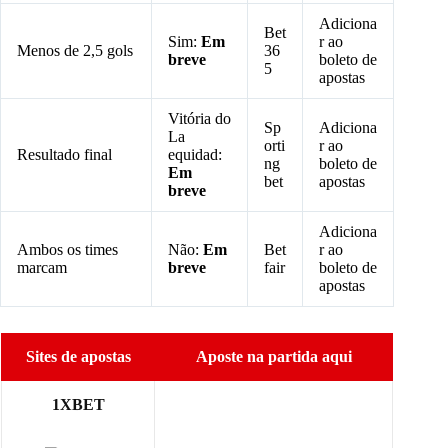
Adiciona
Bet
Sim:
Em
r ao
Menos de 2,5 gols
36
breve
boleto de
5
apostas
Vitória do
Sp
Adiciona
La
orti
r ao
Resultado final
equidad:
ng
boleto de
Em
bet
apostas
breve
Adiciona
Ambos os times
Não:
Em
Bet
r ao
marcam
breve
fair
boleto de
apostas
Sites de apostas
Aposte na partida aqui
1XBET