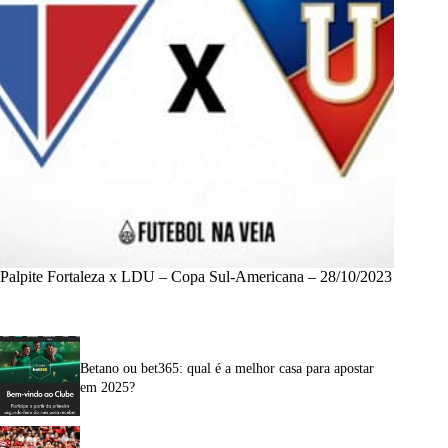
Palpite Fortaleza x LDU – Copa Sul-Americana – 28/10/2023
Betano ou bet365: qual é a melhor casa para apostar
em 2025?