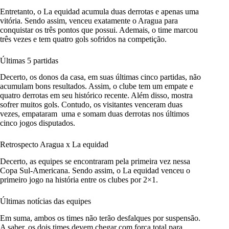
Entretanto, o La equidad acumula duas derrotas e apenas uma
vitória. Sendo assim, venceu exatamente o Aragua para
conquistar os três pontos que possui. Ademais, o time marcou
três vezes e tem quatro gols sofridos na competição.
Últimas 5 partidas
Decerto, os donos da casa, em suas últimas cinco partidas, não
acumulam bons resultados. Assim, o clube tem um empate e
quatro derrotas em seu histórico recente. Além disso, mostra
sofrer muitos gols. Contudo, os visitantes venceram duas
vezes, empataram uma e somam duas derrotas nos últimos
cinco jogos disputados.
Retrospecto Aragua x La equidad
Decerto, as equipes se encontraram pela primeira vez nessa
Copa Sul-Americana. Sendo assim, o La equidad venceu o
primeiro jogo na história entre os clubes por 2×1.
Últimas notícias das equipes
Em suma, ambos os times não terão desfalques por suspensão.
A saber, os dois times devem chegar com força total para