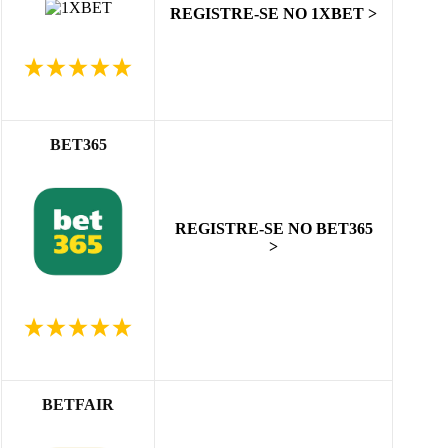
REGISTRE-SE NO 1XBET >
BET365
REGISTRE-SE NO BET365
>
BETFAIR