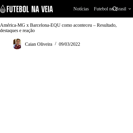
S
k
Notícias
Futebol no Brasil
i
p
t
América-MG x Barcelona-EQU como aconteceu – Resultado,
o
destaques e reação
c
o
Caian Oliveira
09/03/2022
n
t
e
n
t