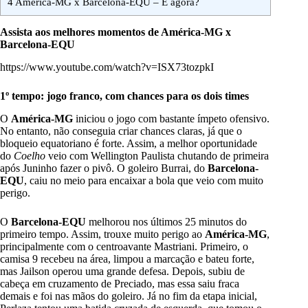
4
América-MG x Barcelona-EQU – E agora?
Assista aos melhores momentos de América-MG x
Barcelona-EQU
https://www.youtube.com/watch?v=ISX73tozpkI
1º tempo: jogo franco, com chances para os dois times
O
América-MG
iniciou o jogo com bastante ímpeto ofensivo.
No entanto, não conseguia criar chances claras, já que o
bloqueio equatoriano é forte. Assim, a melhor oportunidade
do
Coelho
veio com Wellington Paulista chutando de primeira
após Juninho fazer o pivô. O goleiro Burrai, do
Barcelona-
EQU
, caiu no meio para encaixar a bola que veio com muito
perigo.
O
Barcelona-EQU
melhorou nos últimos 25 minutos do
primeiro tempo. Assim, trouxe muito perigo ao
América-MG
,
principalmente com o centroavante Mastriani. Primeiro, o
camisa 9 recebeu na área, limpou a marcação e bateu forte,
mas Jailson operou uma grande defesa. Depois, subiu de
cabeça em cruzamento de Preciado, mas essa saiu fraca
demais e foi nas mãos do goleiro. Já no fim da etapa inicial,