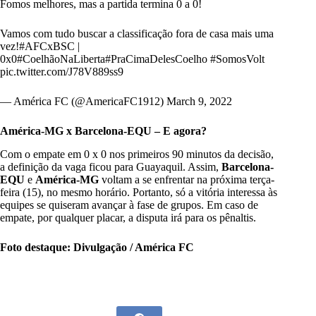
Fomos melhores, mas a partida termina 0 a 0!
Vamos com tudo buscar a classificação fora de casa mais uma
vez!
#AFCxBSC
|
0x0
#CoelhãoNaLiberta
#PraCimaDelesCoelho
#SomosVolt
pic.twitter.com/J78V889ss9
— América FC (@AmericaFC1912)
March 9, 2022
América-MG x Barcelona-EQU – E agora?
Com o empate em 0 x 0 nos primeiros 90 minutos da decisão,
a definição da vaga ficou para Guayaquil. Assim,
Barcelona-
EQU
e
América-MG
voltam a se enfrentar na próxima terça-
feira (15), no mesmo horário. Portanto, só a vitória interessa às
equipes se quiseram avançar à fase de grupos. Em caso de
empate, por qualquer placar, a disputa irá para os pênaltis.
Foto destaque: Divulgação / América FC