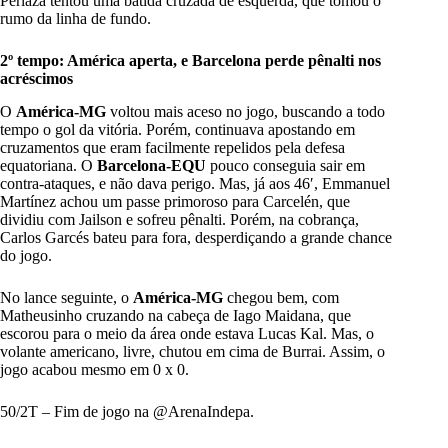
Perlaza tentou uma batida cruzada de esquerda, que tomou o
rumo da linha de fundo.
2º tempo: América aperta, e Barcelona perde pênalti nos
acréscimos
O
América-MG
voltou mais aceso no jogo, buscando a todo
tempo o gol da vitória. Porém, continuava apostando em
cruzamentos que eram facilmente repelidos pela defesa
equatoriana. O
Barcelona-EQU
pouco conseguia sair em
contra-ataques, e não dava perigo. Mas, já aos 46′, Emmanuel
Martínez achou um passe primoroso para Carcelén, que
dividiu com Jailson e sofreu pênalti. Porém, na cobrança,
Carlos Garcés bateu para fora, desperdiçando a grande chance
do jogo.
No lance seguinte, o
América-MG
chegou bem, com
Matheusinho cruzando na cabeça de Iago Maidana, que
escorou para o meio da área onde estava Lucas Kal. Mas, o
volante americano, livre, chutou em cima de Burrai. Assim, o
jogo acabou mesmo em 0 x 0.
50/2T – Fim de jogo na
@ArenaIndepa
.