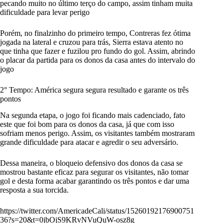
pecando muito no último terço do campo, assim tinham muita
dificuldade para levar perigo
Porém, no finalzinho do primeiro tempo, Contreras fez ótima
jogada na lateral e cruzou para trás, Sierra estava atento no
que tinha que fazer e fuzilou pro fundo do gol. Assim, abrindo
o placar da partida para os donos da casa antes do intervalo do
jogo
2° Tempo: América segura segura resultado e garante os três
pontos
Na segunda etapa, o jogo foi ficando mais cadenciado, fato
este que foi bom para os donos da casa, já que com isso
sofriam menos perigo. Assim, os visitantes também mostraram
grande dificuldade para atacar e agredir o seu adversário.
Dessa maneira, o bloqueio defensivo dos donos da casa se
mostrou bastante eficaz para segurar os visitantes, não tomar
gol e desta forma acabar garantindo os três pontos e dar uma
resposta a sua torcida.
https://twitter.com/AmericadeCali/status/15260192176900751
36?s=20&t=0jbOjS9KRvNVuQuW-osz8g