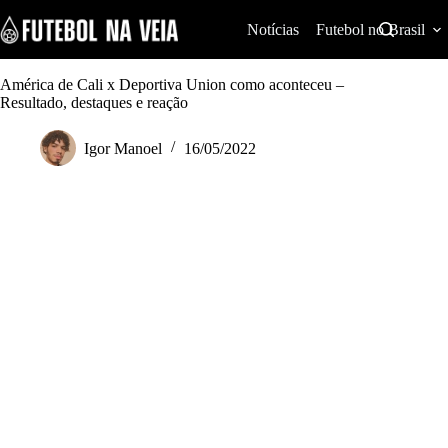
S
k
Notícias
Futebol no Brasil
i
p
t
América de Cali x Deportiva Union como aconteceu –
o
Resultado, destaques e reação
c
o
Igor Manoel
16/05/2022
n
t
e
n
t