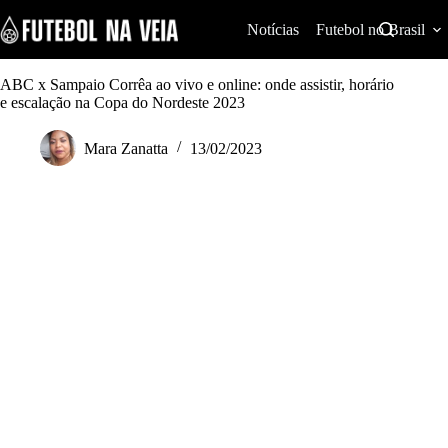
S
k
Notícias
Futebol no Brasil
i
p
t
ABC x Sampaio Corrêa ao vivo e online: onde assistir, horário
o
e escalação na Copa do Nordeste 2023
c
o
Mara Zanatta
13/02/2023
n
t
e
n
t