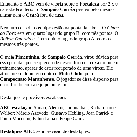
Enquanto o
ABC
vem de vitória sobre o
Fortaleza
por 2 x 0
na rodada anterior, o
Sampaio Corrêa
perdeu pelo mesmo
placar para o
Ceará
fora de casa.
Nenhuma das duas equipes estão na ponta da tabela. O
Clube
do Povo
está em quarto lugar do grupo B, com três pontos. O
Bolívia Querida
está em quinto lugar do grupo A, com os
mesmos três pontos.
O meia
Pimentinha
, do
Sampaio Corrêa
, virou dúvida para
essa partida após se queixar de desconforto na coxa durante o
treinamento, apesar de estar recuperado de uma virose. Ele
atuou nesse domingo contra o
Moto Clube
pelo
Campeonato Maranhense
. O jogador se disse disposto para
o confronto com a equipe potiguar.
Desfalques e prováveis escalações
ABC escalação
: Simão; Alemão, Jhonnathan, Richardson e
Walber; Márcio Azevedo, Gustavo Hebling, Jean Patrick e
Paulo Moccelin; Fábio Lima e Felipe Garcia.
Desfalques ABC
: sem previsão de desfalques.