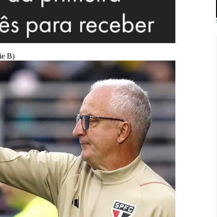
ie B)