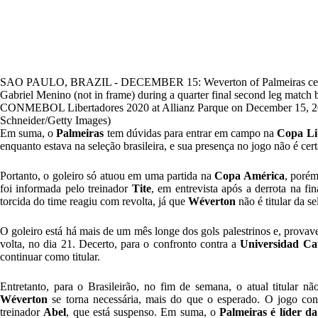
SAO PAULO, BRAZIL - DECEMBER 15: Weverton of Palmeiras celebrat
Gabriel Menino (not in frame) during a quarter final second leg match
CONMEBOL Libertadores 2020 at Allianz Parque on December 15, 202
Schneider/Getty Images)
Em suma, o
Palmeiras
tem dúvidas para entrar em campo na
Copa Li
enquanto estava na seleção brasileira, e sua presença no jogo não é cert
Portanto, o goleiro só atuou em uma partida na
Copa América
, poré
foi informada pelo treinador
Tite
, em entrevista após a derrota na fi
torcida do time reagiu com revolta, já que
Wéverton
não é titular da se
O goleiro está há mais de um mês longe dos gols palestrinos e, provav
volta, no dia 21. Decerto, para o confronto contra a
Universidad Cat
continuar como titular.
Entretanto, para o Brasileirão, no fim de semana, o atual titular n
Wéverton
se torna necessária, mais do que o esperado. O jogo co
treinador
Abel
, que está suspenso. Em suma, o
Palmeiras é líder d