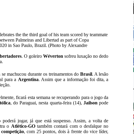
es the the third goal of his team scored by teammate
 between Palmeiras and Libertad as part of Copa
0 in Sao Paulo, Brazil. (Photo by Alexandre
bertadores
. O goleiro
Wéverton
sofreu luxação no dedo
a.
m se machucou durante os treinamentos do
Brasil
. A lesão
nal para a
Argentina
. Assim que a informação foi dita, a
leção.
elmente, ficará esta semana se recuperando para o jogo da
ólica
, do Paraguai, nesta quarta-feira (14),
Jaílson
pode
ão poderá jogar, já que está suspenso. Assim, a volta de
ntra o
Atlético-GO
também contará com o desfalque no
a competição
, com 25 pontos, dois à frente do vice líder,