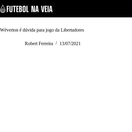
S
k
i
p
t
o
Wéverton é dúvida para jogo da Libertadores
c
o
Robert Ferreira
13/07/2021
n
t
e
n
t