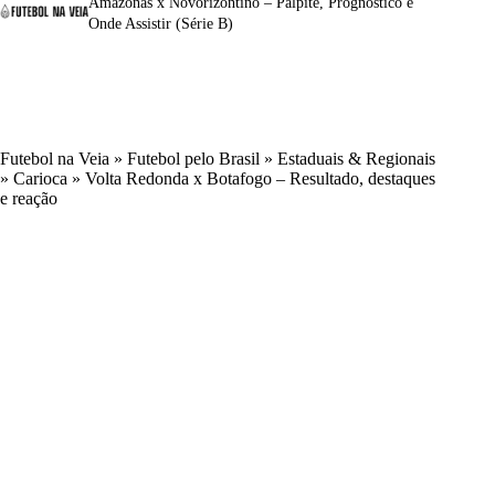
Amazonas x Novorizontino – Palpite, Prognóstico e
Onde Assistir (Série B)
Futebol na Veia
»
Futebol pelo Brasil
»
Estaduais & Regionais
»
Carioca
»
Volta Redonda x Botafogo – Resultado, destaques
e reação