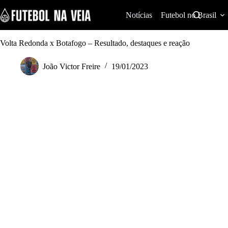
S
k
Notícias
Futebol no Brasil
i
p
t
Volta Redonda x Botafogo – Resultado, destaques e reação
o
c
João Victor Freire
19/01/2023
o
n
t
e
n
t