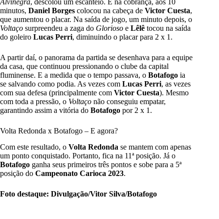
Alvinegra
, descolou um escanteio. E na cobrança, aos 10
minutos,
Daniel Borges
colocou na cabeça de
Victor Cuesta
,
que aumentou o placar. Na saída de jogo, um minuto depois, o
Voltaço
surpreendeu a zaga do
Glorioso
e
Lêlê
tocou na saída
do goleiro
Lucas Perri
, diminuindo o placar para 2 x 1.
A partir daí, o panorama da partida se desenhava para a equipe
da casa, que continuou pressionando o clube da capital
fluminense. E a medida que o tempo passava, o
Botafogo
ia
se salvando como podia. As vezes com
Lucas Perri
, as vezes
com sua defesa (principalmente com
Victor Cuesta
). Mesmo
com toda a pressão, o
Voltaço
não conseguiu empatar,
garantindo assim a vitória do
Botafogo
por 2 x 1.
Volta Redonda x Botafogo – E agora?
Com este resultado, o
Volta Redonda
se mantem com apenas
um ponto conquistado. Portanto, fica na 11ª posição. Já o
Botafogo
ganha seus primeiros três pontos e sobe para a 5ª
posição do
Campeonato Carioca 2023
.
Foto destaque: Divulgação/Vitor Silva/Botafogo