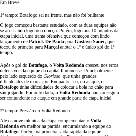
Em Breve
1º tempo: Botafogo sai na frente, mas não foi brilhante
O jogo começou bastante estudado, com as duas equipes não
se arriscando logo no começo. Porém, logo aos 10 minutos da
etapa inicial, uma trama ofensiva que começou com lindo
lançamento de
Patrick De Paula
para
Gustavo Sauer
, que
tocou de primeira para
Marçal
anotar o 1º e único gol do 1º
tempo.
Após o gol do
Botafogo
, o
Volta Redonda
cresceu nos erros
defensivos da equipe da capital fluminense. Principalmente
pelo lado esquerdo do
Glorioso
, que tinha grandes
dificuldades de marcação. Enquanto isso, no ataque, o
Botafogo
tinha dificuldades de colocar a bola no chão para
sair jogando. Por outro lado, o
Volta Redonda
não conseguiu
ser contundente no ataque em grande parte da etapa inicial.
2º tempo: Pressão do Volta Redonda
Até os nove minutos da etapa complementar, o
Volta
Redonda
era melhor na partida, encurralando a equipe do
Botafogo
. Porém, na primeira saída rápida da equipe