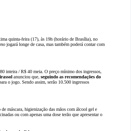
xima quinta-feira (17), às 19h (horário de Brasília), no
ano
jogará longe de casa, mas também poderá contar com
80 inteira / R$ 40 meia. O preço mínimo dos ingressos,
rassol
anunciou que,
seguindo as recomendações do
 para o jogo. Sendo assim, serão 10.500 ingressos
o de máscara, higienização das mãos com álcool gel e
cinadas ou com apenas uma dose terão que apresentar o