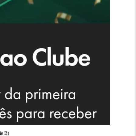
ie B)