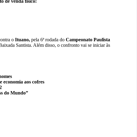
o de venda físico:
contra o
Ituano,
pela 6ª rodada do
Campeonato Paulista
Baixada Santista. Além disso, o confronto vai se iniciar às
 nomes
 economia aos cofres
2
oss do Mundo”