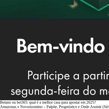
Betano ou bet365: qual é a melhor casa para apostar em 2025?
Amazonas x Novorizontino – Palpite, Prognóstico e Onde Assistir (Sér