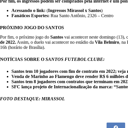
Por fim, os ingressos podem ser comprados pela internet e um pont
Acessando o link:
(
Ingressos Mirassol x Santos
)
Fanáticos Esportes:
Rua Santo Antônio, 2326 – Centro
PRÓXIMO JOGO DO SANTOS
Por fim, o próximo jogo do
Santos
vai acontecer neste domingo (13), 
de 2022.
Assim, o duelo vai acontecer no estádio da
Vila Belmiro
, na 
16h (horário de Brasília).
NOTÍCIAS SOBRE O
SANTOS FUTEBOL CLUBE:
Santos tem 10 jogadores com fim de contrato em 2022; veja
Venda de Marinho ao Flamengo deve render R$ 6 milhões de
Santos tem 8 jogadores com contratos que terminam em 202
SFC lança projeto de Internacionalização da marca: “Sant
FOTO DESTAQUE: MIRASSOL