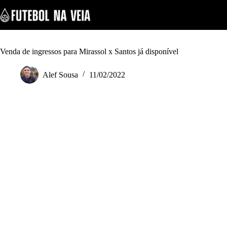
S
k
i
p
t
o
Venda de ingressos para Mirassol x Santos já disponível
c
o
Alef Sousa
11/02/2022
n
t
e
n
t