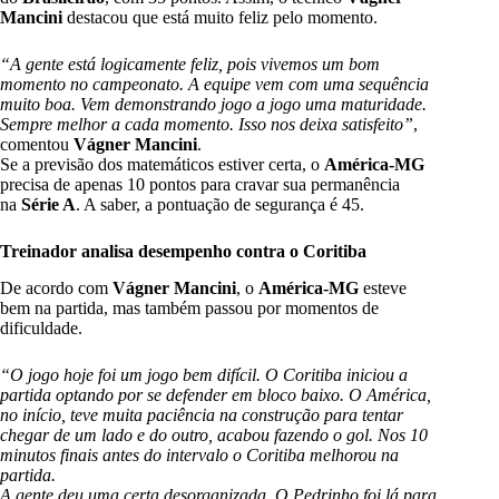
Mancini
destacou que está muito feliz pelo momento.
“A gente está logicamente feliz, pois vivemos um bom
momento no campeonato. A equipe vem com uma sequência
muito boa. Vem demonstrando jogo a jogo uma maturidade.
Sempre melhor a cada momento. Isso nos deixa satisfeito”
,
comentou
Vágner Mancini
.
Se a previsão dos matemáticos estiver certa, o
América-MG
precisa de apenas 10 pontos para cravar sua permanência
na
Série A
. A saber, a pontuação de segurança é 45.
Treinador analisa desempenho contra o Coritiba
De acordo com
Vágner Mancini
, o
América-MG
esteve
bem na partida, mas também passou por momentos de
dificuldade.
“O jogo hoje foi um jogo bem difícil. O Coritiba iniciou a
partida optando por se defender em bloco baixo. O América,
no início, teve muita paciência na construção para tentar
chegar de um lado e do outro, acabou fazendo o gol. Nos 10
minutos finais antes do intervalo o Coritiba melhorou na
partida.
A gente deu uma certa desorganizada. O Pedrinho foi lá para