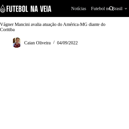
S
k
Notícias
Futebol no Brasil
i
p
t
Vágner Mancini avalia atuação do América-MG diante do
o
Coritiba
c
o
Caian Oliveira
04/09/2022
n
t
e
n
t