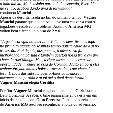
o lado direito, Matheusinho para o lado esquerdo, Everaldo
no centro, acabou dando uma desarrumada”
,
continuou
Mancini
.
Apesar da desorganizada no fim do primeiro tempo,
Vágner
Mancini
garante que no intervalo teve uma conversa com os
jogadores e resolveu o problema. Assim, o
América-MG
voltou bem e fechou o placar de 2 x 0.
“A gente corrigiu no intervalo. Voltamos bem, tivemos logo
no primeiro ataque do segundo tempo aquele chute do Kal no
travessão. E aí depois, aos poucos, o adversário foi
melhorando na partida e também acertou nossa trave em um
chute do Alef Manga. Mas, a rigor mesmo, em termos de
oportunidade, tivemos só essa do Coritiba. Muito embora eles
tenham forçado muitas bolas atravessadas, com chute de
fora. Depois das substituições o América melhorou
novamente na partida e aí foi até o final dessa forma”
Vágner Mancini elogia Coritiba
Por fim,
Vágner Mancini
elogiou a partida do
Coritiba
em
Belo Horizonte. A saber, o time paranaense ainda está em um
início de trabalho com
Guto Ferreira
. Portanto, o treinador
do
América-MG
resolveu reconhecer a força do adversário.