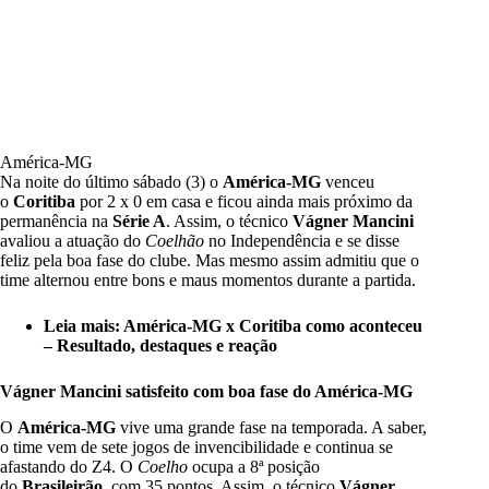
América-MG
Na noite do último sábado (3) o
América-MG
venceu
o
Coritiba
por 2 x 0 em casa e ficou ainda mais próximo da
permanência na
Série A
. Assim, o técnico
Vágner Mancini
avaliou a atuação do
Coelhão
no Independência e se disse
feliz pela boa fase do clube. Mas mesmo assim admitiu que o
time alternou entre bons e maus momentos durante a partida.
Leia mais:
América-MG x Coritiba como aconteceu
– Resultado, destaques e reação
Vágner Mancini satisfeito com boa fase do América-MG
O
América-MG
vive uma grande fase na temporada. A saber,
o time vem de sete jogos de invencibilidade e continua se
afastando do Z4. O
Coelho
ocupa a 8ª posição
do
Brasileirão
, com 35 pontos. Assim, o técnico
Vágner