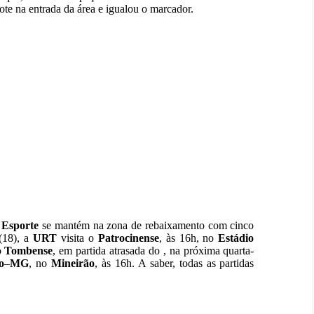
ote na entrada da área e igualou o marcador.
 Esporte
se mantém na zona de rebaixamento com cinco
(18), a
URT
visita o
Patrocinense
, às 16h, no
Estádio
o
Tombense
, em partida atrasada do , na próxima quarta-
o
–
MG
, no
Mineirão
, às 16h. A saber, todas as partidas