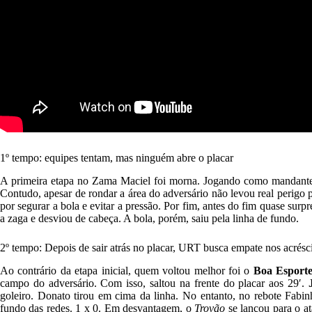
1º tempo: equipes tentam, mas ninguém abre o placar
A primeira etapa no Zama Maciel foi morna. Jogando como mandant
Contudo, apesar de rondar a área do adversário não levou real perigo 
por segurar a bola e evitar a pressão. Por fim, antes do fim quase sur
a zaga e desviou de cabeça. A bola, porém, saiu pela linha de fundo.
2º tempo: Depois de sair atrás no placar, URT busca empate nos acrés
Ao contrário da etapa inicial, quem voltou melhor foi o
Boa Esport
campo do adversário. Com isso, saltou na frente do placar aos 29′.
goleiro. Donato tirou em cima da linha. No entanto, no rebote Fab
fundo das redes. 1 x 0. Em desvantagem, o
Trovão
se lançou para o a