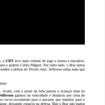
e, a
URT
teve mais volume de jogo e tomou a iniciativa.
para o goleiro Carlos Miguel. Por outro lado, o
Boa
optou
preendeu a defesa do
Trovão Azul
. Jefferson subiu mais que
cimos
e
. Assim, com a posse da bola passou a avançar mais no
Jefferson
ganhou na velocidade e finalizou por cima do
inho tocou novamente para o atacante que mandou para o
taque, deixando espaços na defesa. Mas o
Boa
não matou