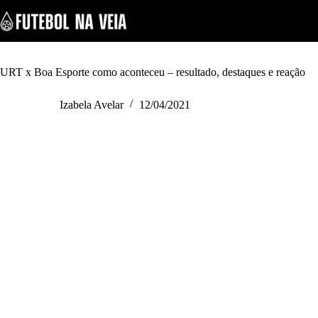
S
k
i
p
t
o
URT x Boa Esporte como aconteceu – resultado, destaques e reação
c
o
Izabela Avelar
12/04/2021
n
t
e
n
t