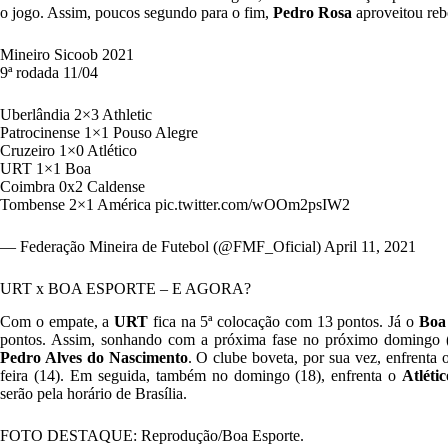
o jogo. Assim, poucos segundo para o fim,
Pedro Rosa
aproveitou reb
Mineiro Sicoob 2021
9ª rodada 11/04
Uberlândia 2×3 Athletic
Patrocinense 1×1 Pouso Alegre
Cruzeiro 1×0 Atlético
URT 1×1 Boa
Coimbra 0x2 Caldense
Tombense 2×1 América
pic.twitter.com/wOOm2psIW2
— Federação Mineira de Futebol (@FMF_Oficial)
April 11, 2021
URT x BOA ESPORTE – E AGORA?
Com o empate, a
URT
fica na 5ª colocação com 13 pontos. Já o
Boa
pontos. Assim, sonhando com a próxima fase no próximo domingo 
Pedro Alves do Nascimento
. O clube boveta, por sua vez, enfrenta 
feira (14). Em seguida, também no domingo (18), enfrenta o
Atlétic
serão pela horário de Brasília.
FOTO DESTAQUE: Reprodução/Boa Esporte.