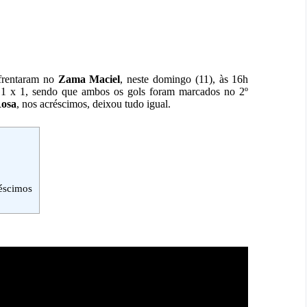
frentaram no
Zama Maciel
, neste domingo (11), às 16h
m 1 x 1, sendo que ambos os gols foram marcados no 2º
osa
, nos acréscimos, deixou tudo igual.
réscimos