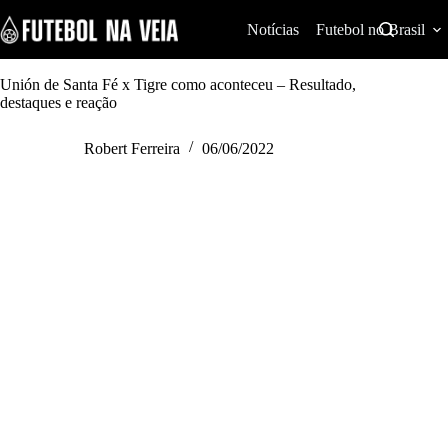
S
k
Notícias
Futebol no Brasil
i
p
t
Unión de Santa Fé x Tigre como aconteceu – Resultado,
o
destaques e reação
c
o
Robert Ferreira
06/06/2022
n
t
e
n
t