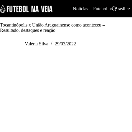
S
k
Notícias
Futebol no Brasil
i
p
t
Tocantinópolis x União Araguainense como aconteceu –
o
Resultado, destaques e reação
c
o
Valéria Silva
29/03/2022
n
t
e
n
t