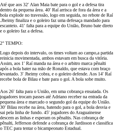
Até que aos 32′ Alan Maia bate para o gol e a defesa tira
dentro da pequena área. 40′ Raí arrisca de fora da área e a
bola explode no travessão, logo em seguida, no rebote de Raí
.Jheimy finaliza e o goleiro faz uma defesaça mandado para
escanteio. 41′ falta para a equipe do União, Bruno bate direto
e o goleiro faz a defesa.
2° TEMPO:
Logo depois do intervalo, os times voltam ao campo,a partida
reinicia movimentada, ambos estavam em busca da vitória.
Assim, aos 1′ Raí manda na área e o arbitro marca pênalti
após a bola bater na mão de Ronaldo, que estava com braço
levantado. 3′ Jheimy cobra, e o goleiro defende. Aos 14′ Raí
recebe bola de Bilau e bate para o gol. A bola sobe muito.
Aos 26′ falta para o União, em uma cobrança ensaiada. Os
jogadores trocam passes até Adriano receber na entrada da
pequena área e marcado o segundo gol da equipe do União.
30′ Bilau recebe na área, batendo para o gol, a bola desvia e
sai pela linha de fundo. 45′ jogadores do Araguainense
descem as linhas e esperam os pênaltis. Nas cobrança de
pênalti, Jefferson defende a cobrança de Jardisson e classifica
o TEC para tentar o bicampeonato Estadual.