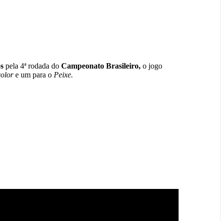
os
pela 4ª rodada do
Campeonato Brasileiro
,
o jogo
color
e um para o
Peixe.