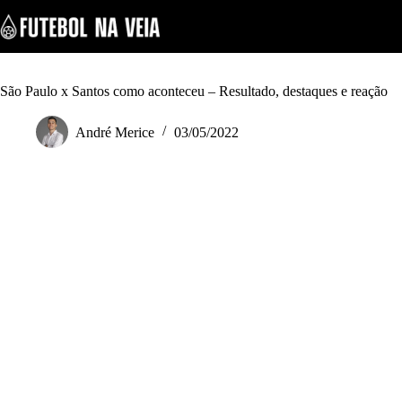
S
k
i
p
t
o
São Paulo x Santos como aconteceu – Resultado, destaques e reação
c
o
André Merice
03/05/2022
n
t
e
n
t