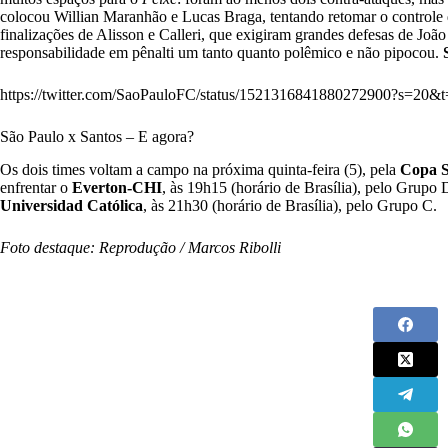
colocou Willian Maranhão e Lucas Braga, tentando retomar o control
finalizações de Alisson e Calleri, que exigiram grandes defesas de Joã
responsabilidade em pênalti um tanto quanto polêmico e não pipocou.
https://twitter.com/SaoPauloFC/status/1521316841880272900?s=2
São Paulo x Santos – E agora?
Os dois times voltam a campo na próxima quinta-feira (5), pela
Copa S
enfrentar o
Everton-CHI
, às 19h15 (horário de Brasília), pelo Grupo 
Universidad Católica
, às 21h30 (horário de Brasília), pelo Grupo C.
Foto destaque: Reprodução / Marcos Ribolli