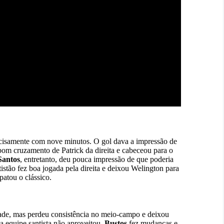
ecisamente com nove minutos. O gol dava a impressão de
 bom cruzamento de Patrick da direita e cabeceou para o
Santos
, entretanto, deu pouca impressão de que poderia
stão fez boa jogada pela direita e deixou Welington para
atou o clássico.
ade, mas perdeu consistência no meio-campo e deixou
a equipe santista não aproveitou.
Bustos
fez mudanças e