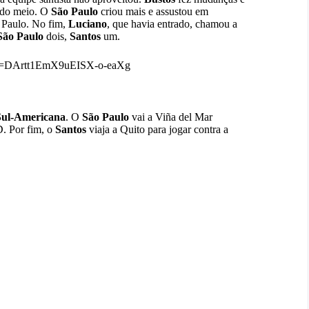
e do meio. O
São Paulo
criou mais e assustou em
o Paulo. No fim,
Luciano
, que havia entrado, chamou a
São Paulo
dois,
Santos
um.
0&t=DArtt1EmX9uEISX-o-eaXg
ul-Americana
. O
São Paulo
vai a Viña del Mar
D. Por fim, o
Santos
viaja a Quito para jogar contra a