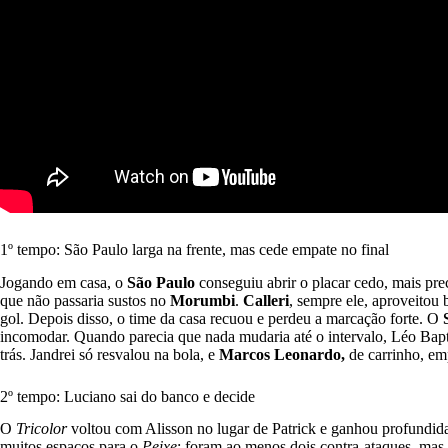
1º tempo: São Paulo larga na frente, mas cede empate no final
Jogando em casa, o
São Paulo
conseguiu abrir o placar cedo, mais pr
que não passaria sustos no
Morumbi
.
Calleri
, sempre ele, aproveitou
gol. Depois disso, o time da casa recuou e perdeu a marcação forte. O
incomodar. Quando parecia que nada mudaria até o intervalo, Léo Bapti
trás. Jandrei só resvalou na bola, e
Marcos Leonardo,
de carrinho, emp
2º tempo: Luciano sai do banco e decide
O
Tricolor
voltou com Alisson no lugar de Patrick e ganhou profundid
muitos espaços para o
Peixe
: foram ao menos dois contra-ataques, mas 