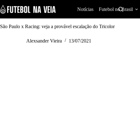
S
k
Notícias
Futebol no Brasil
i
p
t
São Paulo x Racing: veja a provável escalação do Tricolor
o
c
Alexsander Vieira
13/07/2021
o
n
t
e
n
t