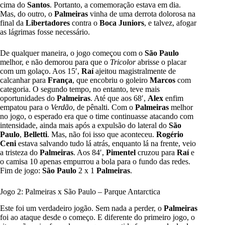
cima do
Santos
. Portanto, a comemoração estava em dia.
Mas, do outro, o
Palmeiras
vinha de uma derrota dolorosa na
final da
Libertadores
contra o
Boca Juniors
, e talvez, afogar
as lágrimas fosse necessário.
De qualquer maneira, o jogo começou com o
São Paulo
melhor, e não demorou para que o
Tricolor
abrisse o placar
com um golaço. Aos 15′,
Raí
ajeitou magistralmente de
calcanhar para
França
, que encobriu o goleiro
Marcos
com
categoria. O segundo tempo, no entanto, teve mais
oportunidades do
Palmeiras
. Até que aos 68′,
Alex
enfim
empatou para o
Verdão
, de pênalti. Com o
Palmeiras
melhor
no jogo, o esperado era que o time continuasse atacando com
intensidade, ainda mais após a expulsão do lateral do
São
Paulo
,
Belletti
. Mas, não foi isso que aconteceu.
Rogério
Ceni
estava salvando tudo lá atrás, enquanto lá na frente, veio
a tristeza do
Palmeiras
. Aos 84′,
Pimentel
cruzou para
Raí
e
o camisa 10 apenas empurrou a bola para o fundo das redes.
Fim de jogo:
São Paulo
2 x 1
Palmeiras
.
Jogo 2: Palmeiras x São Paulo – Parque Antarctica
Este foi um verdadeiro jogão. Sem nada a perder, o
Palmeiras
foi ao ataque desde o começo. E diferente do primeiro jogo, o