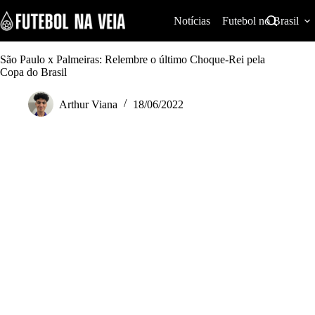
S
k
Notícias
Futebol no Brasil
i
p
t
São Paulo x Palmeiras: Relembre o último Choque-Rei pela
o
Copa do Brasil
c
o
Arthur Viana
18/06/2022
n
t
e
n
t