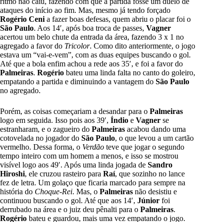
ritmo não caiu, fazendo com que a partida fosse um duelo de
ataques do início ao fim. Mas, mesmo já tendo forçado
Rogério Ceni
a fazer boas defesas, quem abriu o placar foi o
São Paulo
. Aos 14′, após boa troca de passes,
Vagner
acertou um belo chute da entrada da área, fazendo 3 x 1 no
agregado a favor do
Tricolor
. Como dito anteriormente, o jogo
estava um “vai-e-vem”, com as duas equipes buscando o gol.
Até que a bola enfim achou a rede aos 35′, e foi a favor do
Palmeiras
.
Rogério
bateu uma linda falta no canto do goleiro,
empatando a partida e diminuindo a vantagem do
São Paulo
no agregado.
Porém, as coisas começariam a desandar para o
Palmeiras
logo em seguida. Isso pois aos 39′,
Índio
e
Vagner
se
estranharam, e o zagueiro do
Palmeiras
acabou dando uma
cotovelada no jogador do
São Paulo
, o que levou a um cartão
vermelho. Dessa forma, o
Verdão
teve que jogar o segundo
tempo inteiro com um homem a menos, e isso se mostrou
visível logo aos 49′. Após uma linda jogada de
Sandro
Hiroshi
, ele cruzou rasteiro para
Raí
, que sozinho no lance
fez de letra. Um golaço que ficaria marcado para sempre na
história do
Choque-Rei
. Mas, o
Palmeiras
não desistiu e
continuou buscando o gol. Até que aos 14′,
Júnior
foi
derrubado na área e o juiz deu pênalti para o
Palmeiras
.
Rogério
bateu e guardou, mais uma vez empatando o jogo.