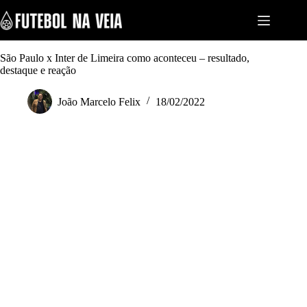
S
k
i
p
t
São Paulo x Inter de Limeira como aconteceu – resultado,
o
destaque e reação
c
o
João Marcelo Felix
18/02/2022
n
t
e
n
t