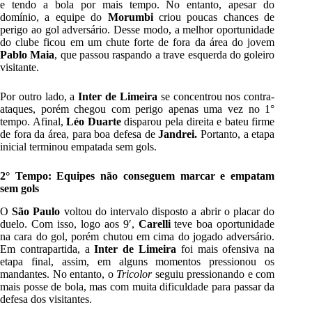
e tendo a bola por mais tempo. No entanto, apesar do
domínio, a equipe do
Morumbi
criou poucas chances de
perigo ao gol adversário. Desse modo, a melhor oportunidade
do clube ficou em um chute forte de fora da área do jovem
Pablo Maia
, que passou raspando a trave esquerda do goleiro
visitante.
Por outro lado, a
Inter de Limeira
se concentrou nos contra-
ataques, porém chegou com perigo apenas uma vez no 1°
tempo. Afinal,
Léo Duarte
disparou pela direita e bateu firme
de fora da área, para boa defesa de
Jandrei.
Portanto, a etapa
inicial terminou empatada sem gols.
2° Tempo: Equipes não conseguem marcar e empatam
sem gols
O
São Paulo
voltou do intervalo disposto a abrir o placar do
duelo. Com isso, logo aos 9′,
Carelli
teve boa oportunidade
na cara do gol, porém chutou em cima do jogado adversário.
Em contrapartida, a
Inter de Limeira
foi mais ofensiva na
etapa final, assim, em alguns momentos pressionou os
mandantes. No entanto, o
Tricolor
seguiu pressionando e com
mais posse de bola, mas com muita dificuldade para passar da
defesa dos visitantes.