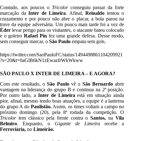
Contudo, aos poucos o
Tricolor
conseguiu passar da forte
marcação da
Inter de Limeira
. Afinal,
Reinaldo
tentou o
cruzamento e por pouco não abre o placar, a bola parou na
trave da equipe adversária. Um pouco mais tarde foi a vez de
Éder
levar perigo para os visitantes, o atacante bateu colocado
e o goleiro
Rafael Pin
fez uma grande defesa. Desse modo,
sem conseguir marcar, o
São Paulo
empata sem gols.
https://twitter.com/SaoPauloFC/status/1494498861104209921
?s=20&t=0aGlB6kN1zEwazfrWkWkww
SÃO PAULO X INTER DE LIMEIRA – E AGORA?
Com este resultado, o
São Paulo
vê o
São Bernardo
abrir
vantagem na liderança do grupo B e continua na 2ª posição.
Por outro lado, a
Inter de Limeira
está em situação ainda
pior, afinal, mesmo tendo boas atuações, a equipe é a lanterna
do grupo A do
Paulistão.
Assim, os times voltam a campo no
próximo domingo (20), pela 8ª rodada da competição. O
Tricolor
tem clássico pela frente contra o
Santos,
na
Vila
Belmiro
. Enquanto, o
Gigante de Limeira
recebe a
Ferroviária,
no
Limeirão.