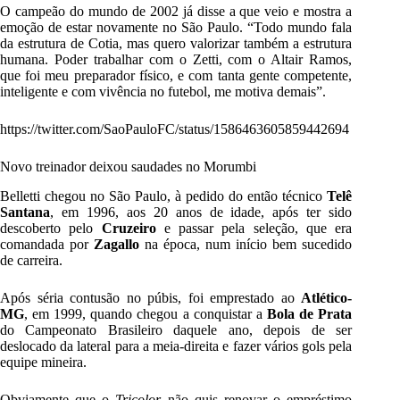
O campeão do mundo de 2002 já disse a que veio e mostra a
emoção de estar novamente no São Paulo. “Todo mundo fala
da estrutura de Cotia, mas quero valorizar também a estrutura
humana. Poder trabalhar com o Zetti, com o Altair Ramos,
que foi meu preparador físico, e com tanta gente competente,
inteligente e com vivência no futebol, me motiva demais”.
https://twitter.com/SaoPauloFC/status/1586463605859442694
Novo treinador deixou saudades no Morumbi
Belletti chegou no São Paulo, à pedido do então técnico
Telê
Santana
, em 1996, aos 20 anos de idade, após ter sido
descoberto pelo
Cruzeiro
e passar pela seleção, que era
comandada por
Zagallo
na época, num início bem sucedido
de carreira.
Após séria contusão no púbis, foi emprestado ao
Atlético-
MG
, em 1999, quando chegou a conquistar a
Bola de Prata
do Campeonato Brasileiro daquele ano, depois de ser
deslocado da lateral para a meia-direita e fazer vários gols pela
equipe mineira.
Obviamente que o
Tricolor
não quis renovar o empréstimo