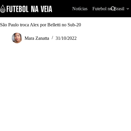
S
k
Notícias
Futebol no Brasil
i
p
t
São Paulo troca Alex por Belletti no Sub-20
o
c
Mara Zanatta
31/10/2022
o
n
t
e
n
t