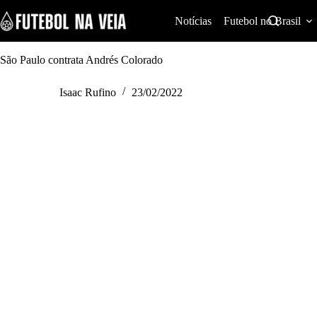
S
k
Notícias
Futebol no Brasil
i
p
t
São Paulo contrata Andrés Colorado
o
c
Isaac Rufino
23/02/2022
o
n
t
e
n
t