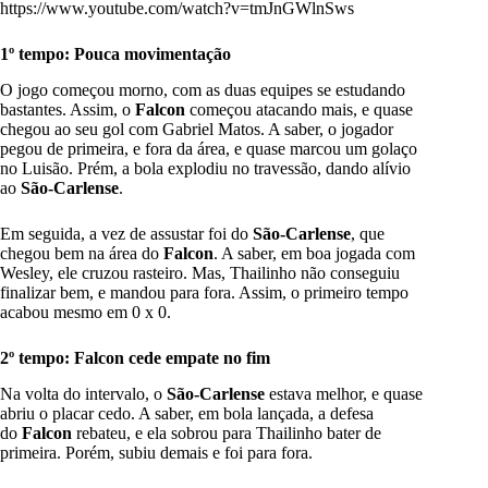
https://www.youtube.com/watch?v=tmJnGWlnSws
1º tempo: Pouca movimentação
O jogo começou morno, com as duas equipes se estudando
bastantes. Assim, o
Falcon
começou atacando mais, e quase
chegou ao seu gol com Gabriel Matos. A saber, o jogador
pegou de primeira, e fora da área, e quase marcou um golaço
no Luisão. Prém, a bola explodiu no travessão, dando alívio
ao
São-Carlense
.
Em seguida, a vez de assustar foi do
São-Carlense
, que
chegou bem na área do
Falcon
. A saber, em boa jogada com
Wesley, ele cruzou rasteiro. Mas, Thailinho não conseguiu
finalizar bem, e mandou para fora. Assim, o primeiro tempo
acabou mesmo em 0 x 0.
2º tempo: Falcon cede empate no fim
Na volta do intervalo, o
São-Carlense
estava melhor, e quase
abriu o placar cedo. A saber, em bola lançada, a defesa
do
Falcon
rebateu, e ela sobrou para Thailinho bater de
primeira. Porém, subiu demais e foi para fora.