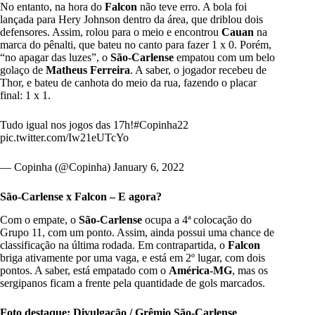
No entanto, na hora do
Falcon
não teve erro. A bola foi
lançada para Hery Johnson dentro da área, que driblou dois
defensores. Assim, rolou para o meio e encontrou
Cauan
na
marca do pênalti, que bateu no canto para fazer 1 x 0. Porém,
“no apagar das luzes”, o
São-Carlense
empatou com um belo
golaço de
Matheus Ferreira
. A saber, o jogador recebeu de
Thor, e bateu de canhota do meio da rua, fazendo o placar
final: 1 x 1.
Tudo igual nos jogos das 17h!
#Copinha22
pic.twitter.com/Iw21eUTcYo
— Copinha (@Copinha)
January 6, 2022
São-Carlense x Falcon – E agora?
Com o empate, o
São-Carlense
ocupa a 4ª colocação do
Grupo 11, com um ponto. Assim, ainda possui uma chance de
classificação na última rodada. Em contrapartida, o
Falcon
briga ativamente por uma vaga, e está em 2º lugar, com dois
pontos. A saber, está empatado com o
América-MG
, mas os
sergipanos ficam a frente pela quantidade de gols marcados.
Foto destaque: Divulgação / Grêmio São-Carlense