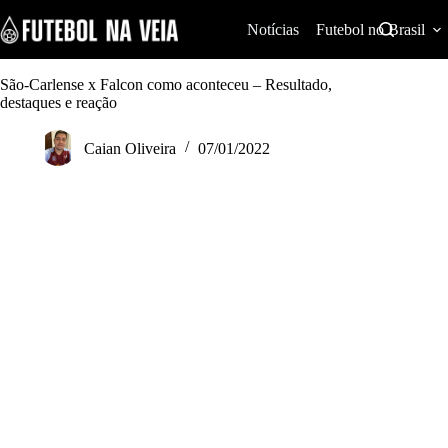
S
k
Notícias
Futebol no Brasil
i
p
t
São-Carlense x Falcon como aconteceu – Resultado,
o
destaques e reação
c
o
Caian Oliveira
07/01/2022
n
t
e
n
t