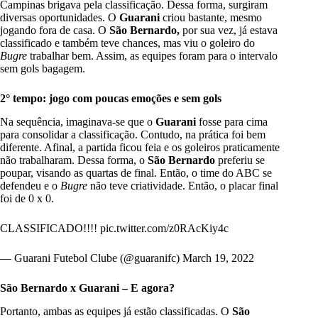
Campinas brigava pela classificação. Dessa forma, surgiram
diversas oportunidades. O
Guarani
criou bastante, mesmo
jogando fora de casa. O
São Bernardo,
por sua vez, já estava
classificado e também teve chances, mas viu o goleiro do
Bugre
trabalhar bem. Assim, as equipes foram para o intervalo
sem gols bagagem.
2° tempo: jogo com poucas emoções e sem gols
Na sequência, imaginava-se que o
Guarani
fosse para cima
para consolidar a classificação. Contudo, na prática foi bem
diferente. Afinal, a partida ficou feia e os goleiros praticamente
não trabalharam. Dessa forma, o
São Bernardo
preferiu se
poupar, visando as quartas de final. Então, o time do ABC se
defendeu e o
Bugre
não teve criatividade. Então, o placar final
foi de 0 x 0.
CLASSIFICADO!!!!
pic.twitter.com/z0RAcKiy4c
— Guarani Futebol Clube (@guaranifc)
March 19, 2022
São Bernardo x Guarani – E agora?
Portanto, ambas as equipes já estão classificadas. O
São