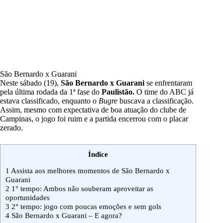
São Bernardo x Guarani
Neste sábado (19),
São Bernardo x Guarani
se enfrentaram
pela última rodada da 1ª fase do
Paulistão.
O time do ABC já
estava classificado, enquanto o
Bugre
buscava a classificação.
Assim, mesmo com expectativa de boa atuação do clube de
Campinas, o jogo foi ruim e a partida encerrou com o placar
zerado.
Índice
1
Assista aos melhores momentos de São Bernardo x
Guarani
2
1° tempo: Ambos não souberam aproveitar as
oportunidades
3
2° tempo: jogo com poucas emoções e sem gols
4
São Bernardo x Guarani – E agora?