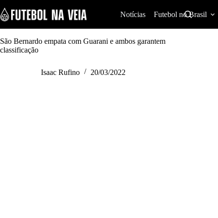
S
k
Notícias
Futebol no Brasil
i
p
t
São Bernardo empata com Guarani e ambos garantem
o
classificação
c
o
Isaac Rufino
20/03/2022
n
t
e
n
t