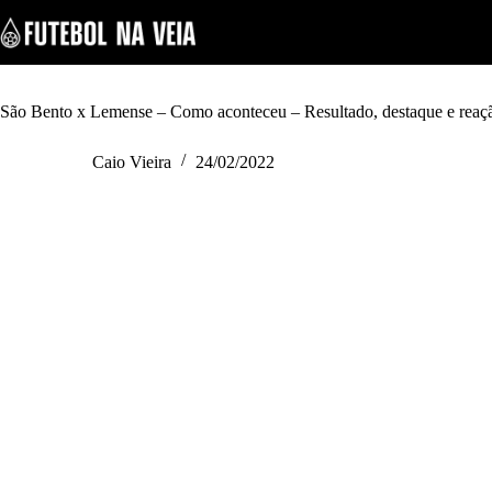
S
k
i
p
t
o
São Bento x Lemense – Como aconteceu – Resultado, destaque e reaç
c
o
Caio Vieira
24/02/2022
n
t
e
n
t