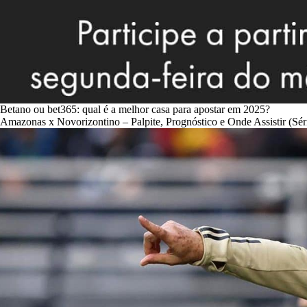
Betano ou bet365: qual é a melhor casa para apostar em 2025?
Amazonas x Novorizontino – Palpite, Prognóstico e Onde Assistir (Sér