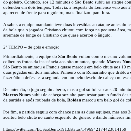
do goleiro. Contudo, aos 12 minutos o São Bento subiu ao ataque com 
defendeu em dois tempos. Todavia, a resposta do Lemense veio aos 
apareceu de frente para o goleiro, mais finalizou para fora.
A saber, a equipe mandante teve duas investidas ao ataque antes do 
de bola que o jogador Cristiano chutou com força na pequena área, m
arremate de longe de Cristiano que quase acertou o ângulo.
2° TEMPO – de gols e emoção
Primordialmente, a equipe do
São Bento
voltou com o mesmo volume d
colheu os frutos da insistência aos oito minutos, quando
Marcos Nun
São Bento se animou e Francis quase marcou em belo chute aos 10 m
duas jogadas em dois minutos. Primeiro com Romarinho que driblou o
fazer ótima defesa e a segunda em um belo desvio de cabeça no escan
De antemão, o jogo seguiu aberto, mas o gol só foi sair aos 20 minut
Marcos Nunes
subiu de cabeça sozinho para testar para o fundo das
da partida e após roubada de bola,
Roldan
marcou um belo gol de cobe
Por fim, a partida seguiu com chance para as duas equipes, mas aos 
acertou belo chute no canto esquerdo do goleiro e dando números fina
https://twitter.com/ECSaoBento1913/status/1496942174423814159