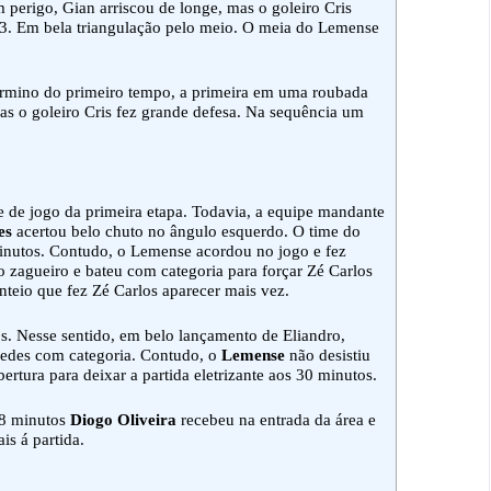
perigo, Gian arriscou de longe, mas o goleiro Cris
23. Em bela triangulação pelo meio. O meia do Lemense
termino do primeiro tempo, a primeira em uma roubada
as o goleiro Cris fez grande defesa. Na sequência um
e jogo da primeira etapa. Todavia, a equipe mandante
es
acertou belo chuto no ângulo esquerdo. O time do
inutos. Contudo, o Lemense acordou no jogo e fez
 zagueiro e bateu com categoria para forçar Zé Carlos
teio que fez Zé Carlos aparecer mais vez.
os. Nesse sentido, em belo lançamento de Eliandro,
 redes com categoria. Contudo, o
Lemense
não desistiu
rtura para deixar a partida eletrizante aos 30 minutos.
38 minutos
Diogo Oliveira
recebeu na entrada da área e
is á partida.