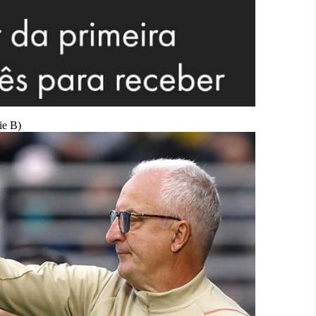
ie B)