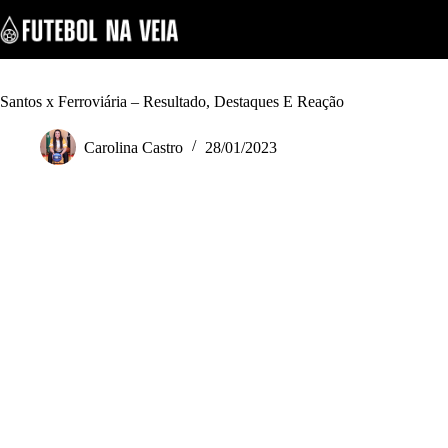
S
k
i
p
t
o
Santos x Ferroviária – Resultado, Destaques E Reação
c
o
Carolina Castro
28/01/2023
n
t
e
n
t