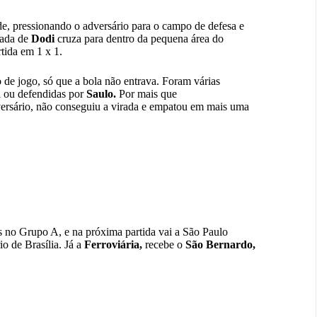
e, pressionando o adversário para o campo de defesa e
gada de
Dodi
cruza para dentro da pequena área do
tida em 1 x 1.
 de jogo, só que a bola não entrava. Foram várias
a ou defendidas por
Saulo.
Por mais que
versário, não conseguiu a virada e empatou em mais uma
s no Grupo A, e na próxima partida vai a São Paulo
io de Brasília. Já a
Ferroviária
,
recebe o
São Bernardo,