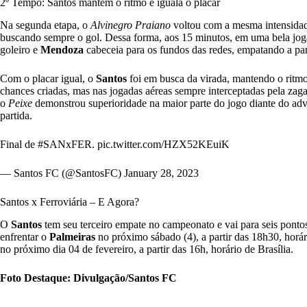
2º Tempo: Santos mantém o ritmo e iguala o placar
Na segunda etapa, o
Alvinegro Praiano
voltou com a mesma intensidad
buscando sempre o gol. Dessa forma, aos 15 minutos, em uma bela jo
goleiro e
Mendoza
cabeceia para os fundos das redes, empatando a par
Com o placar igual, o
Santos
foi em busca da virada, mantendo o ritmo
chances criadas, mas nas jogadas aéreas sempre interceptadas pela zag
o
Peixe
demonstrou superioridade na maior parte do jogo diante do ad
partida.
Final de
#SANxFER
.
pic.twitter.com/HZX52KEuiK
— Santos FC (@SantosFC)
January 28, 2023
Santos x Ferroviária – E Agora?
O
Santos
tem seu terceiro empate no campeonato e vai para seis ponto
enfrentar o
Palmeiras
no próximo sábado (4), a partir das 18h30, horár
no próximo dia 04 de fevereiro, a partir das 16h, horário de Brasília.
Foto Destaque: Divulgação/Santos FC