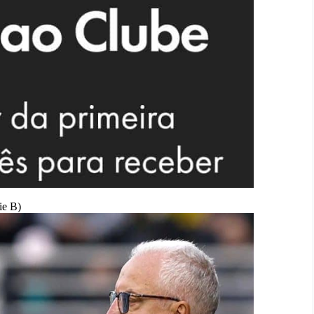
ie B)