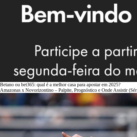
Betano ou bet365: qual é a melhor casa para apostar em 2025?
Amazonas x Novorizontino – Palpite, Prognóstico e Onde Assistir (Sér