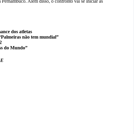
m Pernambuco. Além disso, o confronto vai se iniciar às
ance dos atletas
: “Palmeiras não tem mundial”
2
oss do Mundo”
BE