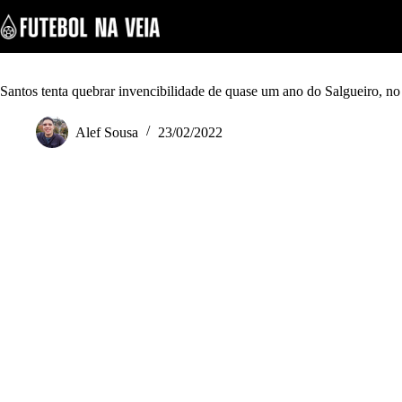
S
k
i
p
t
o
Santos tenta quebrar invencibilidade de quase um ano do Salgueiro, no
c
o
Alef Sousa
23/02/2022
n
t
e
n
t