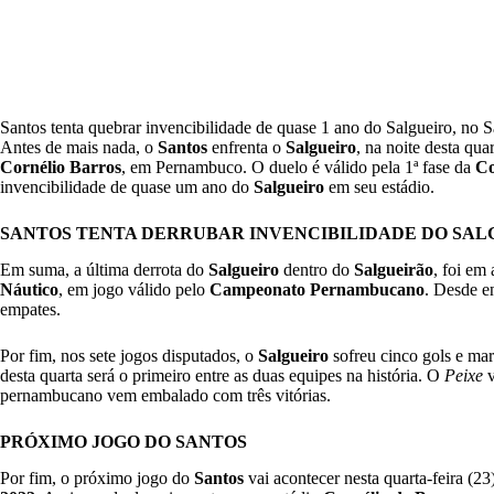
Santos tenta quebrar invencibilidade de quase 1 ano do Salgueiro, no S
Antes de mais nada, o
Santos
enfrenta o
Salgueiro
, na noite desta quar
Cornélio Barros
, em Pernambuco. O duelo é válido pela 1ª fase da
Co
invencibilidade de quase um ano do
Salgueiro
em seu estádio.
SANTOS TENTA DERRUBAR INVENCIBILIDADE DO SAL
Em suma, a última derrota do
Salgueiro
dentro do
Salgueirão
, foi em
Náutico
, em jogo válido pelo
Campeonato Pernambucano
. Desde en
empates.
Por fim, nos sete jogos disputados, o
Salgueiro
sofreu cinco gols e ma
desta quarta será o primeiro entre as duas equipes na história. O
Peixe
v
pernambucano vem embalado com três vitórias.
PRÓXIMO JOGO DO SANTOS
Por fim, o próximo jogo do
Santos
vai acontecer nesta quarta-feira (23