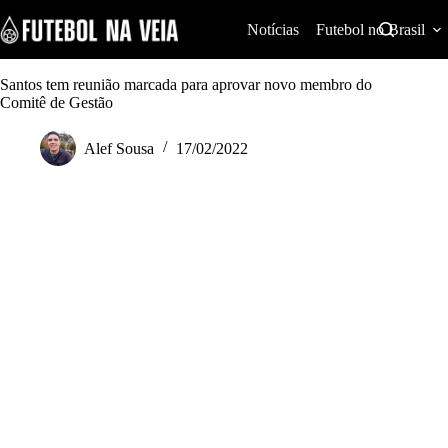
S
k
Notícias
Futebol no Brasil
i
p
t
Santos tem reunião marcada para aprovar novo membro do
o
Comitê de Gestão
c
o
Alef Sousa
17/02/2022
n
t
e
n
t