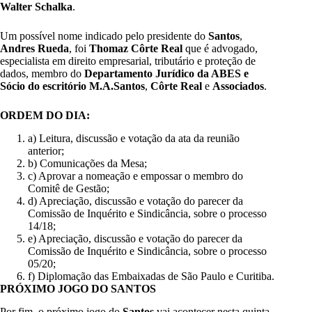
Walter Schalka
.
Um possível nome indicado pelo presidente do
Santos
,
Andres Rueda
, foi
Thomaz Côrte Real
que é advogado,
especialista em direito empresarial, tributário e proteção de
dados, membro do
Departamento Jurídico da ABES e
Sócio do escritório M.A.Santos
,
Côrte Real
e
Associados
.
ORDEM DO DIA:
a) Leitura, discussão e votação da ata da reunião
anterior;
b) Comunicações da Mesa;
c) Aprovar a nomeação e empossar o membro do
Comitê de Gestão;
d) Apreciação, discussão e votação do parecer da
Comissão de Inquérito e Sindicância, sobre o processo
14/18;
e) Apreciação, discussão e votação do parecer da
Comissão de Inquérito e Sindicância, sobre o processo
05/20;
f) Diplomação das Embaixadas de São Paulo e Curitiba.
PRÓXIMO JOGO DO SANTOS
Por fim, o próximo jogo do
Santos
vai acontecer nesta quinta-