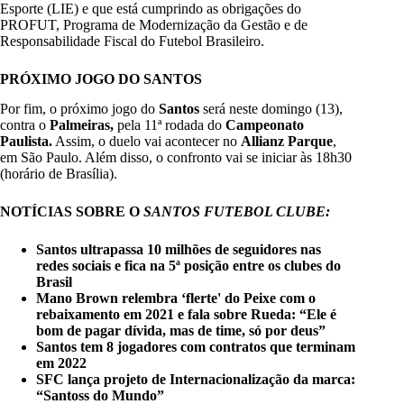
Esporte (LIE) e que está cumprindo as obrigações do
PROFUT, Programa de Modernização da Gestão e de
Responsabilidade Fiscal do Futebol Brasileiro.
PRÓXIMO JOGO DO SANTOS
Por fim, o próximo jogo do
Santos
será neste domingo (13),
contra o
Palmeiras,
pela 11ª rodada do
Campeonato
Paulista.
Assim, o duelo vai acontecer no
Allianz Parque
,
em São Paulo. Além disso, o confronto vai se iniciar às 18h30
(horário de Brasília).
NOTÍCIAS SOBRE O
SANTOS FUTEBOL CLUBE:
Santos ultrapassa 10 milhões de seguidores nas
redes sociais e fica na 5ª posição entre os clubes do
Brasil
Mano Brown relembra ‘flerte' do Peixe com o
rebaixamento em 2021 e fala sobre Rueda: “Ele é
bom de pagar dívida, mas de time, só por deus”
Santos tem 8 jogadores com contratos que terminam
em 2022
SFC lança projeto de Internacionalização da marca:
“Santoss do Mundo”