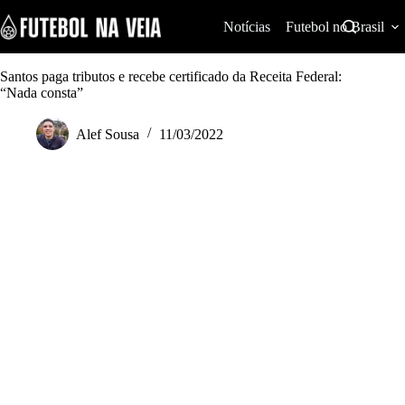
S
k
Notícias
Futebol no Brasil
i
p
t
Santos paga tributos e recebe certificado da Receita Federal:
o
“Nada consta”
c
o
Alef Sousa
11/03/2022
n
t
e
n
t