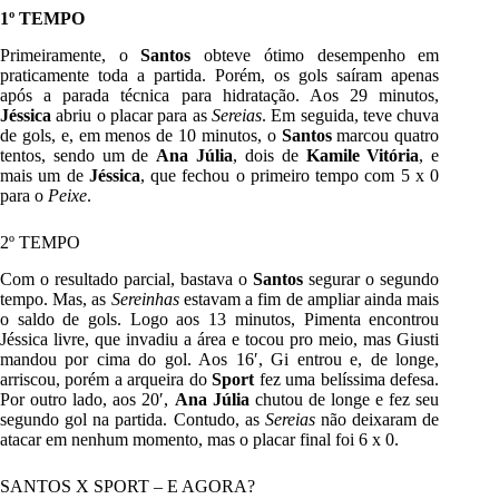
1º TEMPO
Primeiramente, o
Santos
obteve ótimo desempenho em
praticamente toda a partida. Porém, os gols saíram apenas
após a parada técnica para hidratação. Aos 29 minutos,
Jéssica
abriu o placar para as
Sereias
. Em seguida, teve chuva
de gols, e, em menos de 10 minutos, o
Santos
marcou quatro
tentos, sendo um de
Ana Júlia
, dois de
Kamile Vitória
, e
mais um de
Jéssica
, que fechou o primeiro tempo com 5 x 0
para o
Peixe
.
2º TEMPO
Com o resultado parcial, bastava o
Santos
segurar o segundo
tempo. Mas, as
Sereinhas
estavam a fim de ampliar ainda mais
o saldo de gols. Logo aos 13 minutos, Pimenta encontrou
Jéssica livre, que invadiu a área e tocou pro meio, mas Giusti
mandou por cima do gol. Aos 16′, Gi entrou e, de longe,
arriscou, porém a arqueira do
Sport
fez uma belíssima defesa.
Por outro lado, aos 20′,
Ana Júlia
chutou de longe e fez seu
segundo gol na partida. Contudo, as
Sereias
não deixaram de
atacar em nenhum momento, mas o placar final foi 6 x 0.
SANTOS X SPORT – E AGORA?