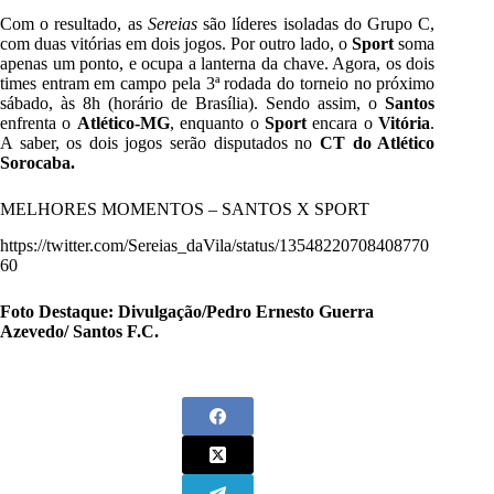
Com o resultado, as
Sereias
são líderes isoladas do Grupo C,
com duas vitórias em dois jogos. Por outro lado, o
Sport
soma
apenas um ponto, e ocupa a lanterna da chave. Agora, os dois
times entram em campo pela 3ª rodada do torneio no próximo
sábado, às 8h (horário de Brasília). Sendo assim, o
Santos
enfrenta o
Atlético-MG
, enquanto o
Sport
encara o
Vitória
.
A saber, os dois jogos serão disputados no
CT do Atlético
Sorocaba.
MELHORES MOMENTOS – SANTOS X SPORT
https://twitter.com/Sereias_daVila/status/13548220708408770
60
Foto Destaque: Divulgação/Pedro Ernesto Guerra
Azevedo/ Santos F.C.