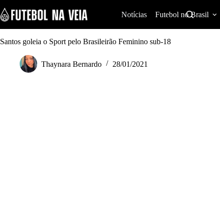
S
k
Notícias
Futebol no Brasil
i
p
t
Santos goleia o Sport pelo Brasileirão Feminino sub-18
o
c
Thaynara Bernardo
28/01/2021
o
n
t
e
n
t