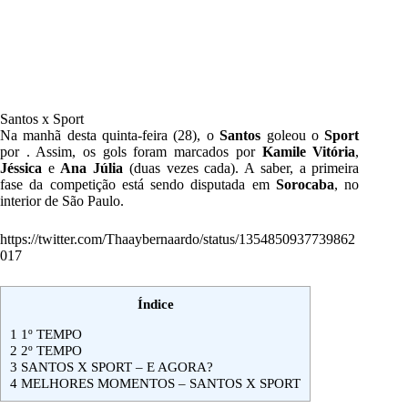
Santos x Sport
Na manhã desta quinta-feira (28), o
Santos
goleou o
Sport
por . Assim, os gols foram marcados por
Kamile Vitória
,
Jéssica
e
Ana Júlia
(duas vezes cada). A saber, a primeira
fase da competição está sendo disputada em
Sorocaba
, no
interior de São Paulo.
https://twitter.com/Thaaybernaardo/status/1354850937739862
017
Índice
1
1º TEMPO
2
2º TEMPO
3
SANTOS X SPORT – E AGORA?
4
MELHORES MOMENTOS – SANTOS X SPORT