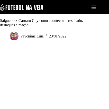
S
k
i
p
t
Salgueiro x Caruaru City como aconteceu – resultado,
o
destaques e reação
c
o
Payciúma Luiz
23/01/2022
n
t
e
n
t