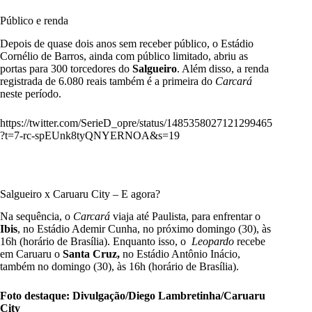
Público e renda
Depois de quase dois anos sem receber público, o Estádio
Cornélio de Barros, ainda com público limitado, abriu as
portas para 300 torcedores do
Salgueiro
. Além disso, a renda
registrada de 6.080 reais também é a primeira do
Carcará
neste período.
https://twitter.com/SerieD_opre/status/1485358027121299465
?t=7-rc-spEUnk8tyQNYERNOA&s=19
Salgueiro x Caruaru City – E agora?
Na sequência, o
Carcará
viaja até Paulista, para enfrentar o
Ibis
, no Estádio Ademir Cunha, no próximo domingo (30), às
16h (horário de Brasília). Enquanto isso, o
Leopardo
recebe
em Caruaru o
Santa Cruz,
no Estádio Antônio Inácio,
também no domingo (30), às 16h (horário de Brasília).
Foto destaque: Divulgação/Diego Lambretinha/Caruaru
City