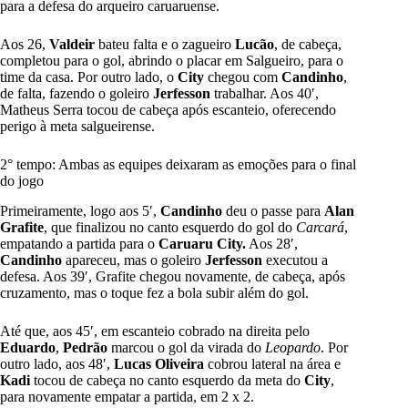
para a defesa do arqueiro caruaruense.
Aos 26,
Valdeir
bateu falta e o zagueiro
Lucão
, de cabeça,
completou para o gol, abrindo o placar em Salgueiro, para o
time da casa. Por outro lado, o
City
chegou com
Candinho
,
de falta, fazendo o goleiro
Jerfesson
trabalhar. Aos 40′,
Matheus Serra tocou de cabeça após escanteio, oferecendo
perigo à meta salgueirense.
2° tempo: Ambas as equipes deixaram as emoções para o final
do jogo
Primeiramente, logo aos 5′,
Candinho
deu o passe para
Alan
Grafite
, que finalizou no canto esquerdo do gol do
Carcará
,
empatando a partida para o
Caruaru City.
Aos 28′,
Candinho
apareceu, mas o goleiro
Jerfesson
executou a
defesa. Aos 39′, Grafite chegou novamente, de cabeça, após
cruzamento, mas o toque fez a bola subir além do gol.
Até que, aos 45′, em escanteio cobrado na direita pelo
Eduardo
,
Pedrão
marcou o gol da virada do
Leopardo
. Por
outro lado, aos 48′,
Lucas Oliveira
cobrou lateral na área e
Kadi
tocou de cabeça no canto esquerdo da meta do
City
,
para novamente empatar a partida, em 2 x 2.