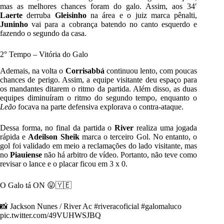
mas as melhores chances foram do galo. Assim, aos 34′
Laerte
derruba
Gleisinho
na área e o juiz marca pênalti,
Juninho
vai para a cobrança batendo no canto esquerdo e
fazendo o segundo da casa.
2° Tempo – Vitória do Galo
Ademais, na volta o
Corrisabbá
continuou lento, com poucas
chances de perigo. Assim, a equipe visitante deu espaço para
os mandantes ditarem o ritmo da partida. Além disso, as duas
equipes diminuíram o ritmo do segundo tempo, enquanto o
Leão
focava na parte defensiva explorava o contra-ataque.
Dessa forma, no final da partida o
River
realiza uma jogada
rápida e
Adeilson
Sheik
marca o terceiro Gol. No entanto, o
gol foi validado em meio a reclamações do lado visitante, mas
no
Piauiense
não há arbitro de vídeo. Portanto, não teve como
revisar o lance e o placar ficou em 3 x 0.
O Galo tá ON 😛🇾🇪
📸 Jackson Nunes / River Ac
#riveracoficial
#galomaluco
pic.twitter.com/49VUHWSJBQ