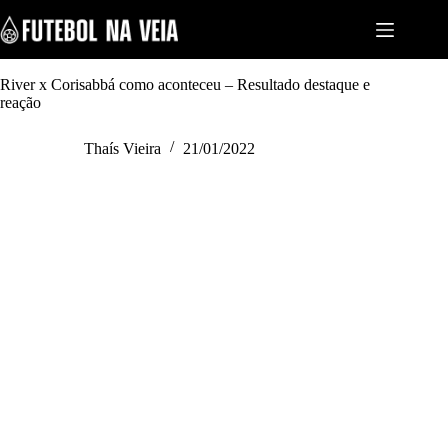
S
k
i
p
t
River x Corisabbá como aconteceu – Resultado destaque e
o
reação
c
o
Thaís Vieira
21/01/2022
n
t
e
n
t