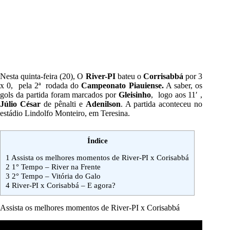
Nesta quinta-feira (20), O
River-PI
bateu o
Corrisabbá
por 3
x 0, pela 2ª rodada do
Campeonato Piauiense.
A saber, os
gols da partida foram marcados por
Gleisinho
, logo aos 11′ ,
Júlio César
de pênalti e
Adenilson
. A partida aconteceu no
estádio Lindolfo Monteiro, em Teresina.
Índice
1
Assista os melhores momentos de River-PI x Corisabbá
2
1° Tempo – River na Frente
3
2° Tempo – Vitória do Galo
4
River-PI x Corisabbá – E agora?
Assista os melhores momentos de River-PI x Corisabbá