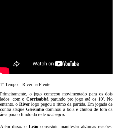
1° Tempo – River na Frente
Primeiramente, o jogo começou movimentado para os dois
lados, com o
Corrisabbá
partindo pro jogo até os 10′. No
entanto, o
River
logo pegou o ritmo da partida. Em jogada de
contra-ataque
Gleisinho
dominou a bola e chutou de fora da
área para o fundo da rede
alvinegra
.
Além disso, o
Leão
conseguiu manifestar algumas reações,