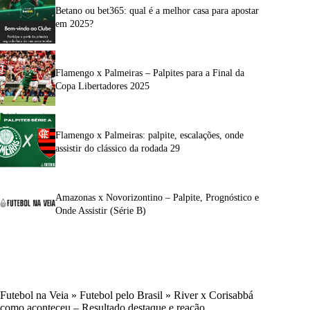
Betano ou bet365: qual é a melhor casa para apostar
em 2025?
Flamengo x Palmeiras – Palpites para a Final da
Copa Libertadores 2025
Flamengo x Palmeiras: palpite, escalações, onde
assistir do clássico da rodada 29
Amazonas x Novorizontino – Palpite, Prognóstico e
Onde Assistir (Série B)
Futebol na Veia
»
Futebol pelo Brasil
»
River x Corisabbá
como aconteceu – Resultado destaque e reação