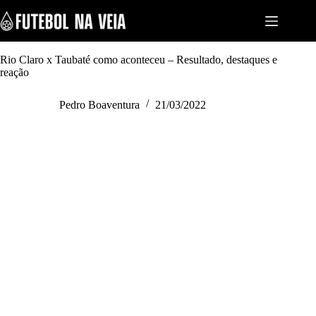
S
k
i
p
t
Rio Claro x Taubaté como aconteceu – Resultado, destaques e
o
reação
c
o
Pedro Boaventura
21/03/2022
n
t
e
n
t