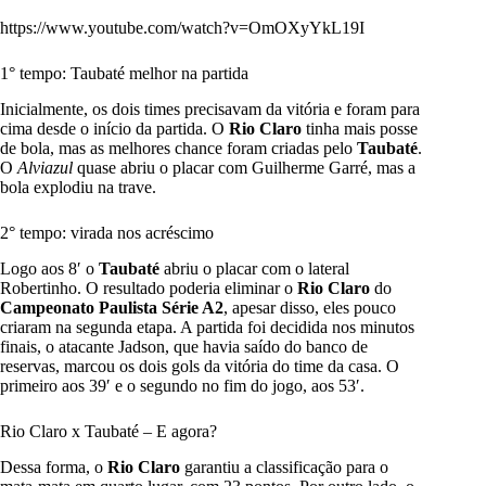
https://www.youtube.com/watch?v=OmOXyYkL19I
1° tempo: Taubaté melhor na partida
Inicialmente, os dois times precisavam da vitória e foram para
cima desde o início da partida. O
Rio Claro
tinha mais posse
de bola, mas as melhores chance foram criadas pelo
Taubaté
.
O
Alviazul
quase abriu o placar com Guilherme Garré, mas a
bola explodiu na trave.
2° tempo: virada nos acréscimo
Logo aos 8′ o
Taubaté
abriu o placar com o lateral
Robertinho. O resultado poderia eliminar o
Rio Claro
do
Campeonato Paulista Série A2
, apesar disso, eles pouco
criaram na segunda etapa. A partida foi decidida nos minutos
finais, o atacante Jadson, que havia saído do banco de
reservas, marcou os dois gols da vitória do time da casa. O
primeiro aos 39′ e o segundo no fim do jogo, aos 53′.
Rio Claro x Taubaté – E agora?
Dessa forma, o
Rio Claro
garantiu a classificação para o