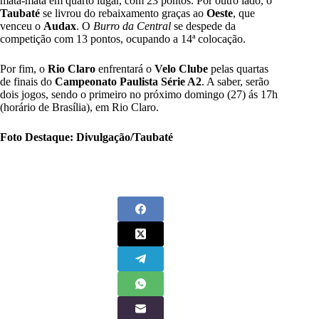
mata-mata em quarto lugar, com 23 pontos. Por outro lado, o
Taubaté
se livrou do rebaixamento graças ao
Oeste
, que
venceu o
Audax
. O
Burro da Central
se despede da
competição com 13 pontos, ocupando a 14ª colocação.
Por fim, o
Rio Claro
enfrentará o
Velo Clube
pelas quartas
de finais do
Campeonato Paulista Série A2
. A saber, serão
dois jogos, sendo o primeiro no próximo domingo (27) ás 17h
(horário de Brasília), em Rio Claro.
Foto Destaque: Divulgação/Taubaté