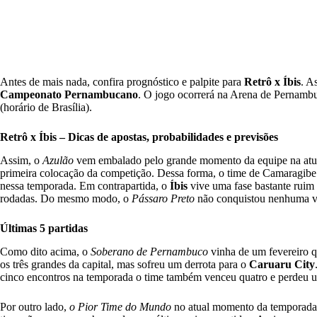
Antes de mais nada, confira prognóstico e palpite para
Retrô x Íbis
. A
Campeonato Pernambucano
. O jogo ocorrerá na Arena de Pernambuc
(horário de Brasília).
Retrô x Íbis – Dicas de apostas, probabilidades e previsões
Assim, o
Azulão
vem embalado pelo grande momento da equipe na atu
primeira colocação da competição. Dessa forma, o time de Camaragi
nessa temporada. Em contrapartida, o
Íbis
vive uma fase bastante rui
rodadas. Do mesmo modo, o
Pássaro Preto
não conquistou nenhuma v
Últimas 5 partidas
Como dito acima, o
Soberano de Pernambuco
vinha de um fevereiro q
os três grandes da capital, mas sofreu um derrota para o
Caruaru City
cinco encontros na temporada o time também venceu quatro e perdeu um
Por outro lado,
o Pior Time do Mundo
no atual momento da temporada 