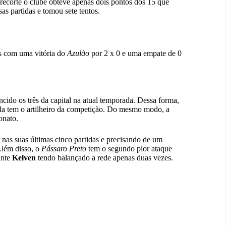
recorte o clube obteve apenas dois pontos dos 15 que
s partidas e tomou sete tentos.
es com uma vitória do
Azulão
por 2 x 0 e uma empate de 0
cido os três da capital na atual temporada. Dessa forma,
da tem o artilheiro da competição. Do mesmo modo, a
onato.
as suas últimas cinco partidas e precisando de um
Além disso, o
Pássaro Preto
tem o segundo pior ataque
ante
Kelven
tendo balançado a rede apenas duas vezes.