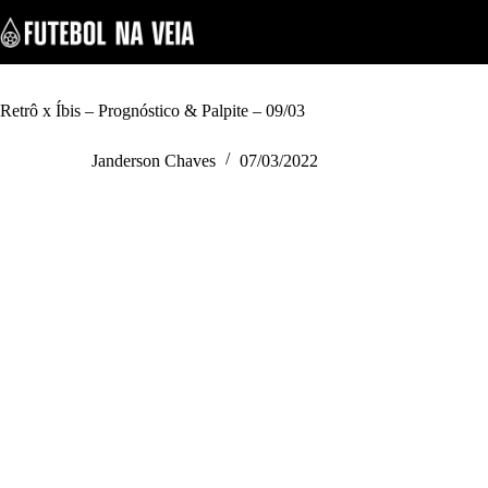
S
k
i
p
t
o
Retrô x Íbis – Prognóstico & Palpite – 09/03
c
o
Janderson Chaves
07/03/2022
n
t
e
n
t