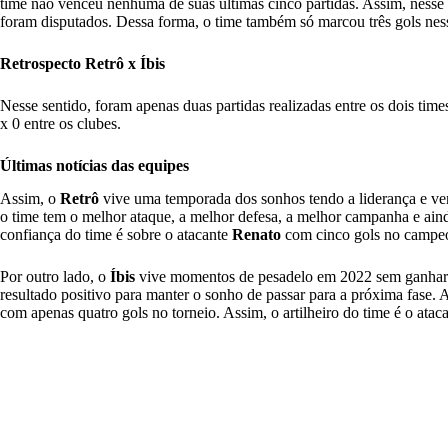
time não venceu nenhuma de suas últimas cinco partidas. Assim, nesse 
foram disputados. Dessa forma, o time também só marcou três gols nessa
Retrospecto Retrô x Íbis
Nesse sentido, foram apenas duas partidas realizadas entre os dois tim
x 0 entre os clubes.
Últimas notícias das equipes
Assim, o
Retrô
vive uma temporada dos sonhos tendo a liderança e ven
o time tem o melhor ataque, a melhor defesa, a melhor campanha e ain
confiança do time é sobre o atacante
Renato
com cinco gols no campe
Por outro lado, o
Íbis
vive momentos de pesadelo em 2022 sem ganhar n
resultado positivo para manter o sonho de passar para a próxima fase. 
com apenas quatro gols no torneio. Assim, o artilheiro do time é o atac